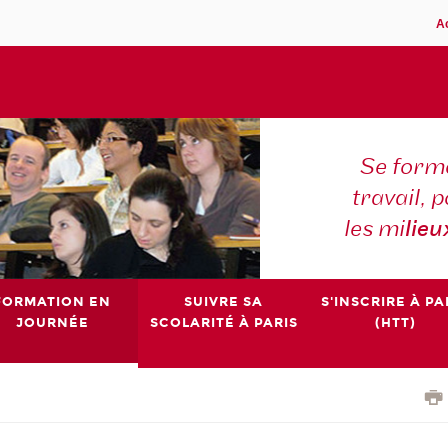
A
Se forme
travail,
les mi
lieu
FORMATION EN
SUIVRE SA
S'INSCRIRE À PA
JOURNÉE
SCOLARITÉ À PARIS
(HTT)