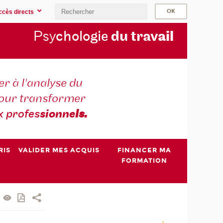
ccès directs
Psy
chologie
du trav
ail
r à l'analyse du
 pour transformer
x profes
sionne
ls.
RIS
VALIDER MES ACQUIS
FINANCER MA
FORMATION