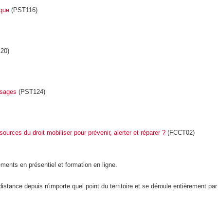
ique
(PST116)
20)
usages
(PST124)
urces du droit mobiliser pour prévenir, alerter et réparer ?
(FCCT02)
pements
en présentiel et formation en ligne.
stance depuis n'importe quel point du territoire et se déroule entièrement par 