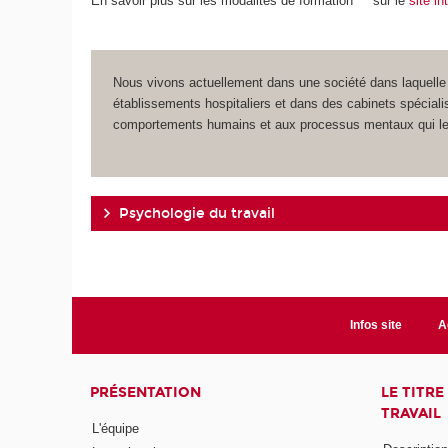
En savoir plus sur les modalités de formation
sur le
site i
Nous vivons actuellement dans une société dans laquelle 
établissements hospitaliers et dans des cabinets spéciali
comportements humains et aux processus mentaux qui le
Psychologie du travail
Infos site
A
PRÉSENTATION
LE TITR
TRAVAIL
L'équipe