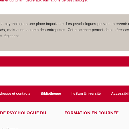
nternet du Cnam dédié aux formations de psychologie
.
la psychologie a une place importante. Les psychologues peuvent intervenir 
sés, mais aussi au sein des entreprises. Cette science permet de s’intéresse
s régissent.
dresse et contacts
Bibliothèque
heSam Université
Accessibil
E DE PSYCHOLOGUE DU
FORMATION EN JOURNÉE