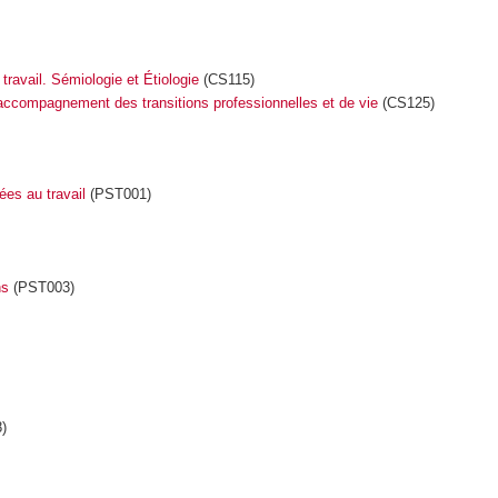
travail. Sémiologie et Étiologie
(CS115)
t accompagnement des transitions professionnelles et de vie
(CS125)
uées au travail
(PST001)
ns
(PST003)
)