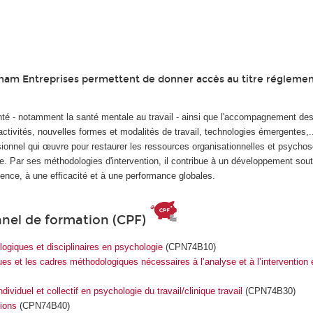
Cnam Entreprises permettent de donner accès au titre réglemen
nté - notamment la santé mentale au travail - ainsi que l'accompagnement de
activités, nouvelles formes et modalités de travail, technologies émergentes,...
essionnel qui œuvre pour restaurer les ressources organisationnelles et psycho
ctive. Par ses méthodologies d'intervention, il contribue à un développement sou
uence, à une efficacité et à une performance globales.
nnel de formation (CPF)
ogiques et disciplinaires en psychologie
(CPN74B10)
ues et les cadres méthodologiques nécessaires à l’analyse et à l’intervention
duel et collectif en psychologie du travail/clinique travail
(CPN74B30)
ions
(CPN74B40)