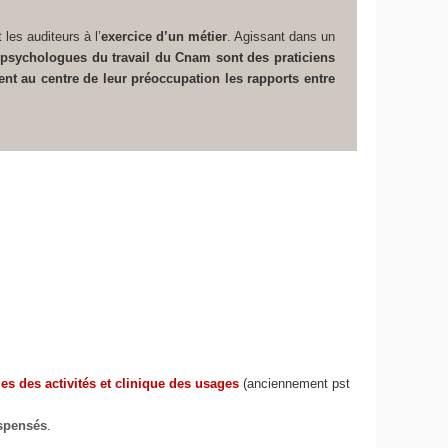
t les auditeurs à l’
exercice d’un métier
. Agissant dans un
 psychologues du travail du Cnam sont des praticiens
ent au centre de leur préoccupation les rapports entre
es des activités et clinique des usages
(anciennement pst
ispensés
.