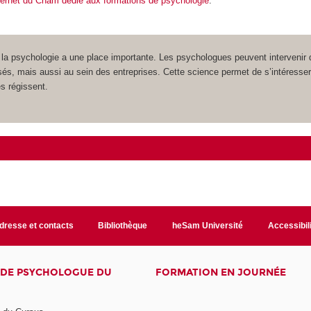
nternet du Cnam dédié aux formations de psychologie
.
la psychologie a une place importante. Les psychologues peuvent intervenir 
sés, mais aussi au sein des entreprises. Cette science permet de s’intéresse
s régissent.
dresse et contacts
Bibliothèque
heSam Université
Accessibil
E DE PSYCHOLOGUE DU
FORMATION EN JOURNÉE