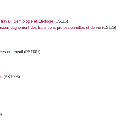
travail. Sémiologie et Étiologie
(CS115)
t accompagnement des transitions professionnelles et de vie
(CS125)
uées au travail
(PST001)
ns
(PST003)
)