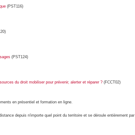
ique
(PST116)
20)
usages
(PST124)
urces du droit mobiliser pour prévenir, alerter et réparer ?
(FCCT02)
pements
en présentiel et formation en ligne.
stance depuis n'importe quel point du territoire et se déroule entièrement par 