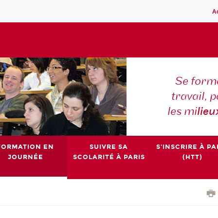
A
Se forme
travail,
les mi
lieu
FORMATION EN
SUIVRE SA
S'INSCRIRE À PA
JOURNÉE
SCOLARITÉ À PARIS
(HTT)