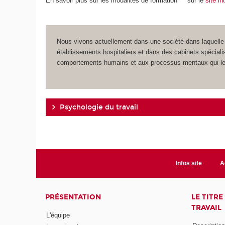
En savoir plus sur les modalités de formation
sur le
site i
Nous vivons actuellement dans une société dans laquelle 
établissements hospitaliers et dans des cabinets spéciali
comportements humains et aux processus mentaux qui le
Psychologie du travail
Infos site
A
PRÉSENTATION
LE TITR
TRAVAIL
L'équipe