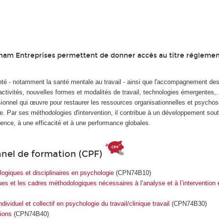
Cnam Entreprises permettent de donner accès au titre réglemen
nté - notamment la santé mentale au travail - ainsi que l'accompagnement de
activités, nouvelles formes et modalités de travail, technologies émergentes,...
essionnel qui œuvre pour restaurer les ressources organisationnelles et psycho
ctive. Par ses méthodologies d'intervention, il contribue à un développement sou
uence, à une efficacité et à une performance globales.
nnel de formation (CPF)
ogiques et disciplinaires en psychologie
(CPN74B10)
ues et les cadres méthodologiques nécessaires à l’analyse et à l’intervention
duel et collectif en psychologie du travail/clinique travail
(CPN74B30)
ions
(CPN74B40)