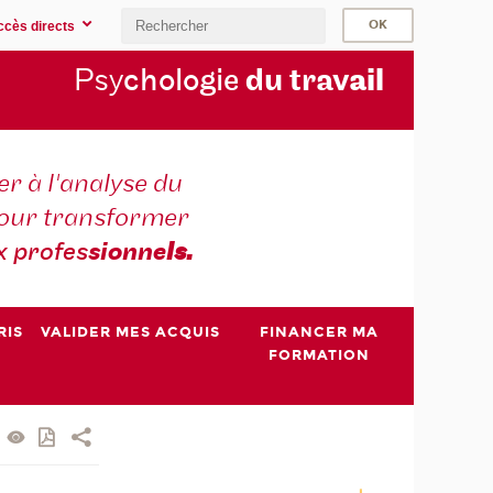
ccès directs
Psy
chologie
du trav
ail
r à l'analyse du
 pour transformer
x profes
sionne
ls.
RIS
VALIDER MES ACQUIS
FINANCER MA
FORMATION