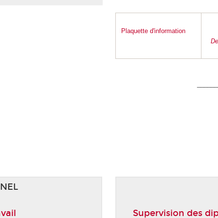
Plaquette d'information
De
______
NNEL
vail
Supervision des di