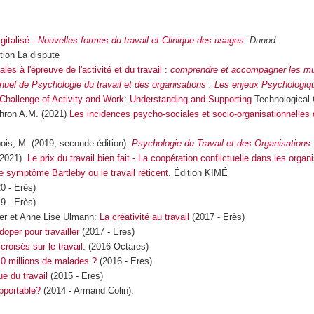
gitalisé -
Nouvelles formes du travail et Clinique des usages
.
Dunod
.
ition La dispute
les à l'épreuve de l'activité et du travail :
comprendre et accompagner les mu
uel de Psychologie du travail et des organisations : Les enjeux Psychologiqu
e Challenge of Activity and Work: Understanding and Supporting
Technological 
thron A.M. (2021)
Les incidences psycho-sociales et socio-organisationnelles de
bois, M. (2019, seconde édition).
Psychologie du Travail et des Organisations 
(2021).
Le prix du travail bien fait - La coopération conflictuelle dans les organ
e symptôme Bartleby ou le travail réticent.
Édition KIMÉ
0 - Erès)
19 - Erès)
ier et Anne Lise Ulmann:
La créativité au travail
(2017 - Erès)
doper pour travailler
(2017 - Eres)
croisés sur le travail
. (2016-Octares)
10 millions de malades ?
(2016 - Eres)
e du travail
(2015 - Eres)
upportable?
(2014 - Armand Colin).