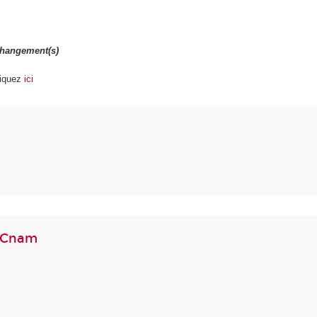
changement(s)
iquez
ici
e Cnam