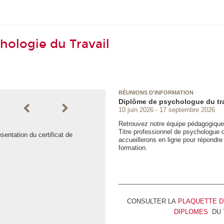
hologie du Travail
RÉUNIONS D'INFORMATION
Diplôme de psychologue du tra
RÉUNIONS D'INFORMATION
10 juin 2026
17 septembre 2026
Diplôme de psychologu
Retrouvez notre équipe pédagog
Retrouvez notre équipe pédagogique l
Titre professionnel de psychologue d
réunions d'information en ligne 
entation du certificat de
accueillerons en ligne pour répondre
psychologue du travail, à trave
formation.
accueillerons en ligne pour rép
votre projet de formation.
______________________________
CONSULTER LA
PLAQUETTE D
DIPLOMES
DU 