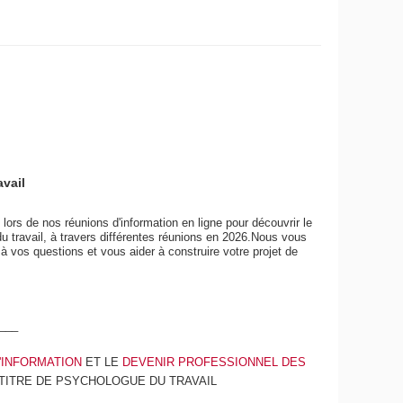
vail
RÉUNION
e du travail
Module
du tra
ique lors de nos
ors de nos réunions d'information en ligne pour découvrir le
u travail, à travers différentes réunions en 2026.Nous vous
pour découvrir le Titre professionnel de
Retrouve
 à vos questions et vous aider à construire votre projet de
rs différentes réunions en 2026.Nous vous
du trava
ondre à vos questions et vous aider à construire
travail 
___
'INFORMATION
ET LE
DEVENIR PROFESSIONNEL DES
TITRE DE PSYCHOLOGUE DU TRAVAIL