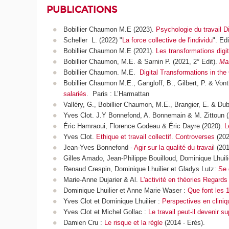
PUBLICATIONS
Bobillier Chaumon M.E (2023).
Psychologie du travail Di
Scheller L. (2022) "
La force collective de l'individu
". Ed
Bobillier Chaumon M.E (2021).
Les transformations digita
Bobillier Chaumon, M.E. & Sarnin P. (2021, 2° Edit).
Man
Bobillier Chaumon. M.E.
Digital Transformations in th
Bobillier Chaumon M.E., Gangloff, B., Gilbert, P. & Von
salariés
. Paris : L’Harmattan
Valléry, G., Bobillier Chaumon, M.E., Brangier, E. & Du
Yves Clot. J.Y Bonnefond, A. Bonnemain & M. Zittoun 
Éric Hamraoui, Florence Godeau & Éric Dayre (2020).
L
Yves Clot.
Ethique et travail collectif. Controverses
(202
Jean-Yves Bonnefond -
Agir sur la qualité du travai
l (20
Gilles Amado, Jean-Philippe Bouilloud, Dominique Lhuil
Renaud Crespin, Dominique Lhuilier et Gladys Lutz:
Se 
Marie-Anne Dujarier & Al.
L'activité en théories Regards 
Dominique Lhuilier et Anne Marie Waser :
Que font les 
Yves Clot et Dominique Lhuilier :
Perspectives en cliniqu
Yves Clot et Michel Gollac :
Le travail peut-il devenir s
Damien Cru :
Le risque et la règle
(2014 - Erès).