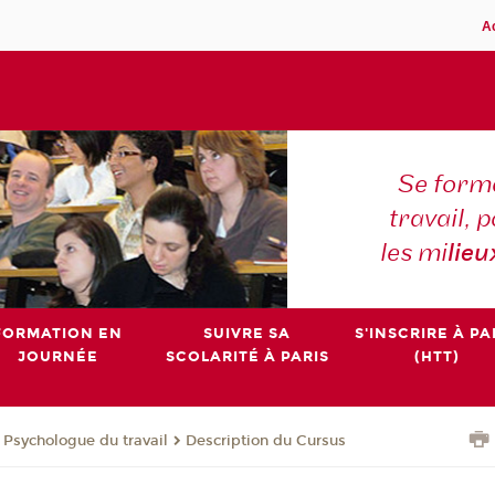
A
Se forme
travail,
les mi
lieu
FORMATION EN
SUIVRE SA
S'INSCRIRE À PA
JOURNÉE
SCOLARITÉ À PARIS
(HTT)
e Psychologue du travail
Description du Cursus