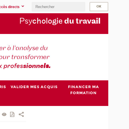
ccès directs
Psy
chologie
du trav
ail
r à l'analyse du
 pour transformer
x profes
sionne
ls.
RIS
VALIDER MES ACQUIS
FINANCER MA
FORMATION