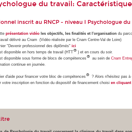
ychologue du travail: Caractéristiqu
sionnel inscrit au RNCP - niveau I Psychologue du 
tte
présentation vidéo
les objectifs, les finalités et l'organisation
du parc
avail délivré au Cnam (
Vidéo réalisée par le Cnam Centre-Val de Loire
)
chier "Devenir professionnel des diplômés"
ici
st disponible en hors temps de travail (HTT
) et en cours du soir.
est disponible sous forme de blocs de compétences
au sein de
Cnam Entre
ation continue en journée.
ier d'aide pour financer votre bloc de compétences
? Alors n'hésitez pas à 
 votre inscription en fonction du dispositif de financement choisi
en cliquant 
itre
 de Psychologie du travail concernent la clinique du travail dans son 