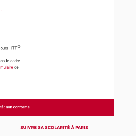
:
 cours HTT
ns le cadre
rmulaire
de
ité: non conforme
SUIVRE SA SCOLARITÉ À PARIS