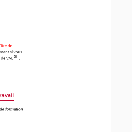
Titre de
mment si vous
e de VAE
,
ravail
 de formation