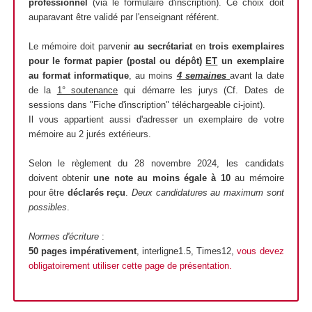
professionnel
(via le formulaire d'inscription). Ce choix doit
auparavant être validé par l'enseignant référent.
Le mémoire doit parvenir
au secrétariat
en
trois exemplaires
pour le format papier (postal ou dépôt)
ET
un exemplaire
au format informatique
, au moins
4 semaines
avant la date
de la
1° soutenance
qui démarre les jurys (Cf. Dates de
sessions dans "Fiche d'inscription" téléchargeable ci-joint).
Il vous appartient aussi d'adresser un exemplaire de votre
mémoire au 2 jurés extérieurs.
Selon le règlement du 28 novembre 2024, les candidats
doivent obtenir
une note au moins égale à 10
au mémoire
pour être
déclarés reçu
.
Deux candidatures au maximum sont
possibles
.
Normes d'écriture
:
50 pages impérativement
, interligne1.5, Times12,
vous devez
obligatoirement utiliser cette page de présentation
.