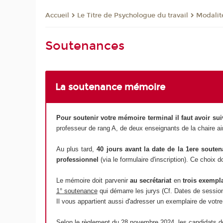
Le Titre de Psychologue du travail
Modalit
Accueil
Soutenances
La soutenance mémoire
Pour soutenir votre mémoire terminal il faut avoir sui
professeur de rang A, de deux enseignants de la chaire ai
Au plus tard,
40 jours avant la date de la 1ere soute
professionnel
(via le formulaire d'inscription). Ce choix d
Le mémoire doit parvenir
au secrétariat
en
trois exempl
1° soutenance
qui démarre les jurys (Cf. Dates de sessions
Il vous appartient aussi d'adresser un exemplaire de votre
Selon le règlement du 28 novembre 2024, les candidats d