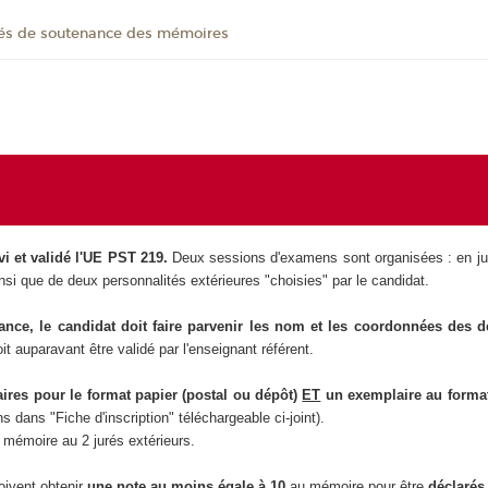
és de soutenance des mémoires
vi et validé l'UE PST 219.
Deux sessions d'examens sont organisées : en jui
nsi que de deux personnalités extérieures "choisies" par le candidat.
nance, le candidat doit faire parvenir les nom et les coordonnées des d
oit auparavant être validé par l'enseignant référent.
aires pour le format papier (postal ou dépôt)
ET
un exemplaire au format
 dans "Fiche d'inscription" téléchargeable ci-joint).
 mémoire au 2 jurés extérieurs.
oivent obtenir
une note au moins égale à 10
au mémoire pour être
déclarés