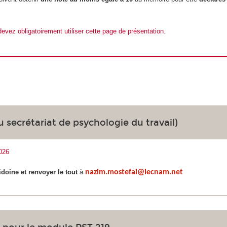
evez obligatoirement utiliser cette page de présentation
.
 secrétariat de psychologie du travail)
026
idoine et renvoyer le tout
à
nazim.mostefai@lecnam.net