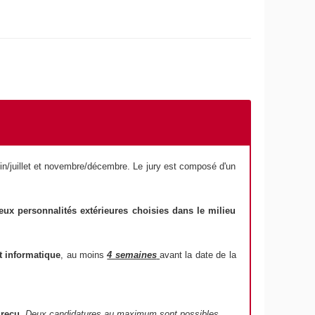
n/juillet et novembre/décembre. Le jury est composé d'un
eux personnalités extérieures choisies dans le milieu
 informatique
, au moins
4 semaines
avant la date de la
 reçu
.
Deux candidatures au maximum sont possibles
.