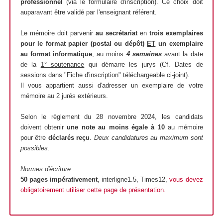
professionnel
(via le formulaire d'inscription). Ce choix doit
auparavant être validé par l'enseignant référent.
Le mémoire doit parvenir
au secrétariat
en
trois exemplaires
pour le format papier (postal ou dépôt)
ET
un exemplaire
au format informatique
, au moins
4 semaines
avant la date
de la
1° soutenance
qui démarre les jurys (Cf. Dates de
sessions dans "Fiche d'inscription" téléchargeable ci-joint).
Il vous appartient aussi d'adresser un exemplaire de votre
mémoire au 2 jurés extérieurs.
Selon le règlement du 28 novembre 2024, les candidats
doivent obtenir
une note au moins égale à 10
au mémoire
pour être
déclarés reçu
.
Deux candidatures au maximum sont
possibles
.
Normes d'écriture
:
50 pages impérativement
, interligne1.5, Times12,
vous devez
obligatoirement utiliser cette page de présentation
.