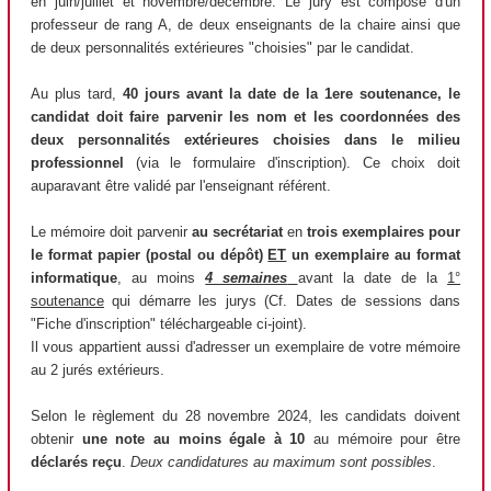
en juin/juillet et novembre/décembre. Le jury est composé d'un
professeur de rang A, de deux enseignants de la chaire ainsi que
de deux personnalités extérieures "choisies" par le candidat.
Au plus tard,
40 jours avant la date de la 1ere soutenance, le
candidat doit faire parvenir les nom et les coordonnées des
deux personnalités extérieures choisies dans le milieu
professionnel
(via le formulaire d'inscription). Ce choix doit
auparavant être validé par l'enseignant référent.
Le mémoire doit parvenir
au secrétariat
en
trois exemplaires pour
le format papier (postal ou dépôt)
ET
un exemplaire au format
informatique
, au moins
4 semaines
avant la date de la
1°
soutenance
qui démarre les jurys (Cf. Dates de sessions dans
"Fiche d'inscription" téléchargeable ci-joint).
Il vous appartient aussi d'adresser un exemplaire de votre mémoire
au 2 jurés extérieurs.
Selon le règlement du 28 novembre 2024, les candidats doivent
obtenir
une note au moins égale à 10
au mémoire pour être
déclarés reçu
.
Deux candidatures au maximum sont possibles
.