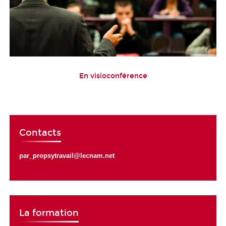
En visioconférence
Contacts
par_propsytravail@lecnam.net
La formation