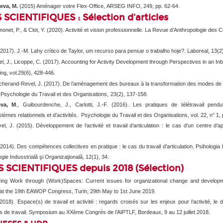
eva, M.
(2015) Aménager votre Flex-Office,
ARSEG INFO
, 249, pp. 62-64.
SCIENTIFIQUES : Sélection d'articles
imonet, P., & Clot, Y. (2020). Activité et vision professionnelle.
La Revue d’Anthropologie des 
(2017). J.-M. Lahy crítico de Taylor, um recurso para pensar o trabalho hoje?.
Laboreal
,
13
(2
l, J., Licoppe, C. (2017). Accounting for Activity Development through Perspectives in an In
ng, vol.29
(6), 428-446.
acherand-Revel, J. (2017).
De l’aménagement des bureaux à la transformation des modes de tr
?
Psychologie du Travail et des Organisations,
23
(2), 137-158
.
eva, M
., Guibourdenche, J., Carlotti, J.-F. (2016). Les pratiques de télétravail pend
tèmes relationnels et d’activités.
Psychologie du Travail et des Organisations,
vol. 22, n° 1
,
l, J. (2015). Développement de l’activité et travail d’articulation : le cas d’un centre d’a
(2014). Des compétences collectives en pratique : le cas du travail d’articulation.
Psihologia
ogie Indusstrială şi Organizaţională, 12(1), 34.
CIENTIFIQUES depuis 2018 (Sélection)
king Work through (Work)Spaces: Current issues for organizational change and develop
t the 19
th
EAWOP Congress, Turin, 29
th
May to 1
st
June 2019.
018). Espace(s) de travail et activité : regards croisés sur les enjeux pour l’activité, l
s de travail.
Symposium au
XXème Congrès de l’AIPTLF, Bordeaux, 9 au 12 juillet 2018.