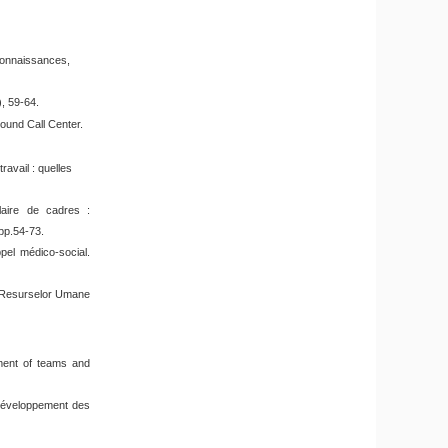
Connaissances,
), 59-64.
bound Call Center.
avail : quelles
ulaire de cadres :
 pp.54-73
.
ppel médico-social.
 Resurselor Umane
ment of teams and
e développement des