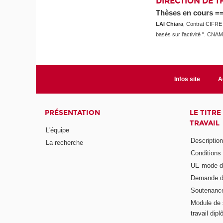
DIRECTION DE T
Thèses en cours =
LAI Chiara
, Contrat CIFRE à
basés sur l’activité
". CNAM
Infos site
A
PRÉSENTATION
LE TITR
TRAVAIL
L'équipe
Descriptio
La recherche
Conditions
UE mode d
Demande d
Soutenanc
Module de 
travail di