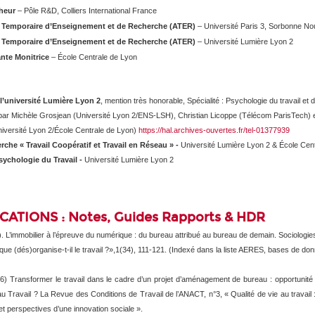
heur
– Pôle R&D, Colliers International France
 Temporaire d’Enseignement et de Recherche (ATER)
– Université Paris 3, Sorbonne No
 Temporaire d’Enseignement et de Recherche (ATER)
– Université Lumière Lyon 2
nte Monitrice
– École Centrale de Lyon
l’université Lumière Lyon 2
,
mention très honorable,
Spécialité : Psychologie du travail et
ar Michèle Grosjean (Université Lyon 2/ENS-LSH), Christian Licoppe (Télécom ParisTech) e
iversité Lyon 2/École Centrale de Lyon)
https://hal.archives-ouvertes.fr/tel-01377939
erche
« Travail Coopératif et Travail en Réseau » -
Université Lumière Lyon 2
&
École Cen
sychologie du Travail -
Université Lumière Lyon 2
ATIONS : Notes, Guides Rapports & HDR
). L’immobilier à l’épreuve du numérique : du bureau attribué au bureau de demain.
Sociologie
e (dés)organise-t-il le travail ?»,1
(34), 111-121.
(Indexé dans la liste AERES, bases de don
6) Transformer le travail dans le cadre d’un projet d’aménagement de bureau : opportunité 
au Travail ?
La Revue des Conditions de Travail de l’ANACT, n°3, « Qualité de vie au travail : 
et perspectives d’une innovation sociale »
.