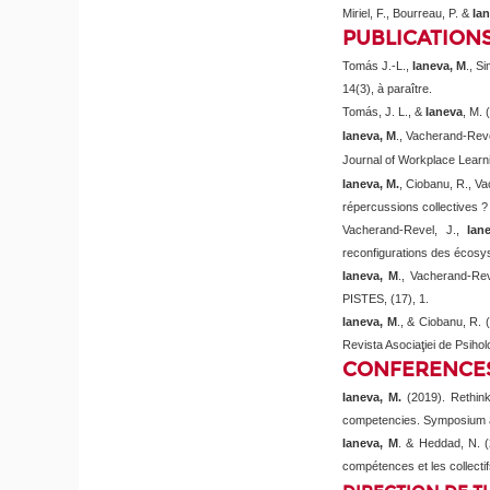
Miriel, F., Bourreau, P. &
Ian
PUBLICATIONS 
Tomás J.-L.,
Ianeva, M
., S
14(3), à
paraître.
Tomás, J. L., &
Ianeva
, M. 
Ianeva, M
., Vacherand-Reve
Journal of Workplace Learni
Ianeva, M.
, Ciobanu, R., V
répercussions collectives 
Vacherand-Revel, J.,
Ian
reconfigurations des écosys
Ianeva, M
., Vacherand-Reve
PISTES,
(17), 1.
Ianeva, M
., & Ciobanu, R. 
Revista Asociaţiei de Psihol
CONFERENCES S
Ianeva, M.
(2019).
Rethin
competencies.
Symposium a
Ianeva, M
. & Heddad, N. (2
compétences et les collectif