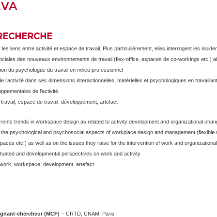
EVA
 RECHERCHE
es liens entre activité et espace de travail. Plus particulièrement, elles interrogent les incid
iales des nouveaux environnements de travail (flex-office, espaces de co-workings etc.) ai
tion du psychologue du travail en milieu professionnel
de l’activité dans ses dimensions interactionnelles, matérielles et psychologiques en travaillan
ppementales de l’activité.
, travail, espace de travail, développement, artefact
ents trends in workspace design as related to activity development and organizational ch
on the psychological and psychosocial aspects of workplace design and management (flexible
aces etc.) as well as on the issues they raise for the intervention of work and organizationa
ituated and developmental perspectives on work and activity
y, work, workspace, development, artefact
gnant-chercheur (MCF)
– CRTD, CNAM, Paris