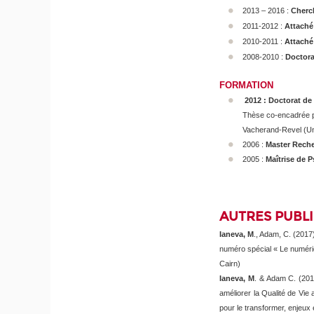
2013 – 2016 :
Cherc
2011-2012 :
Attaché
2010-2011 :
Attaché
2008-2010 :
Doctora
FORMATION
2012 : Doctorat de 
Thèse co-encadrée p
Vacherand-Revel (Un
2006 :
Master Rech
2005 :
Maîtrise de P
AUTRES PUBLIC
Ianeva, M
., Adam, C. (2017
numéro spécial « Le numériqu
Cairn)
Ianeva, M
. & Adam C. (201
améliorer la Qualité de Vie 
pour le transformer, enjeux 