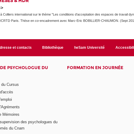
HESES & HDR
=>
 Colliers international sur le thème "
Les conditions d’acceptation des espaces de travail dy
/CRTD Paris. Thèse en co-encadrement avec Marc-Eric BOBILLIER-CHAUMON. (Sept 2019 
dresse et contacts
Bibliothèque
heSam Université
Accessibil
E DE PSYCHOLOGUE DU
FORMATION EN JOURNÉE
n du Cursus
 d'accès
'emploi
'Agréments
e Mémoires
supervision des psychologues du
plômés du Cnam