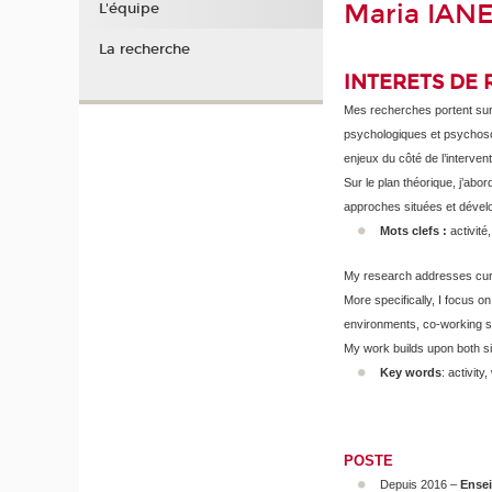
Maria IAN
L'équipe
La recherche
INTERETS DE
Mes recherches portent sur l
psychologiques et psychosoc
enjeux du côté de l’interven
Sur le plan théorique, j’abor
approches situées et dévelo
Mots clefs :
activité
My research addresses curr
More specifically, I focus 
environments, co-working sp
My work builds upon both s
Key words
: activit
POSTE
Depuis 2016 –
Ensei