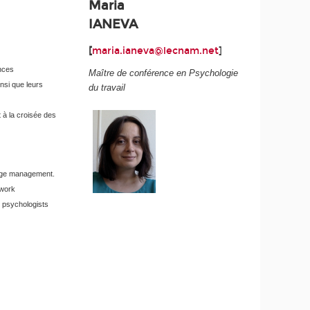
Maria
IANEVA
[
maria.ianeva@lecnam.net
]
ences
Maître de conférence en Psychologie
nsi que leurs
du travail
t à la croisée des
ange management.
 work
l psychologists