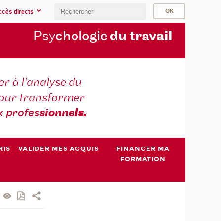
ccès directs
Psy
chologie
du trav
ail
r à l'analyse du
 pour transformer
x profes
sionne
ls.
RIS
VALIDER MES ACQUIS
FINANCER MA
FORMATION