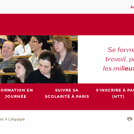
A
Se forme
travail,
les mi
lieu
FORMATION EN
SUIVRE SA
S'INSCRIRE À PA
JOURNÉE
SCOLARITÉ À PARIS
(HTT)
on
L'équipe