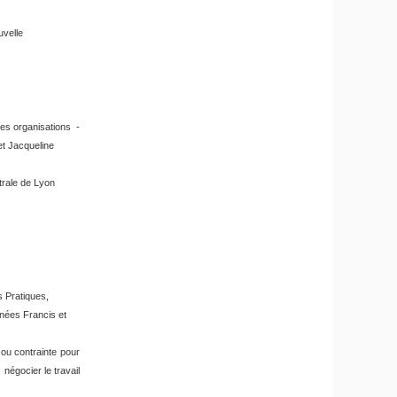
uvelle
 des organisations -
t Jacqueline
trale de Lyon
s Pratiques,
nées Francis et
ou contrainte pour
négocier le travail