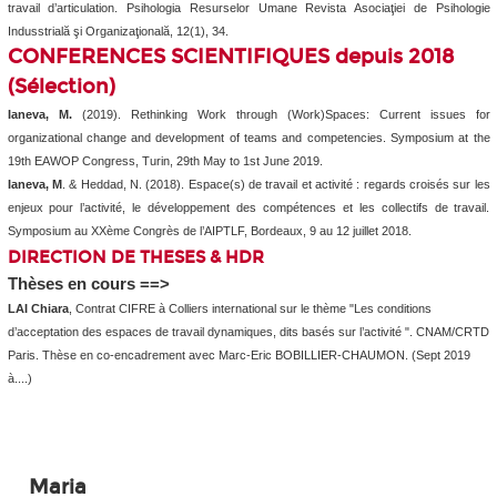
travail d’articulation.
Psihologia Resurselor Umane Revista Asociaţiei de Psihologie
Indusstrială şi Organizaţională, 12(1), 34.
CONFERENCES SCIENTIFIQUES depuis 2018
(Sélection)
Ianeva, M.
(2019).
Rethinking Work through (Work)Spaces: Current issues for
organizational change and development of teams and competencies.
Symposium at the
19
th
EAWOP Congress, Turin, 29
th
May to 1
st
June 2019.
Ianeva, M
. & Heddad, N. (2018). Espace(s) de travail et activité : regards croisés sur les
enjeux pour l’activité, le développement des compétences et les collectifs de travail.
Symposium au
XXème Congrès de l’AIPTLF, Bordeaux, 9 au 12 juillet 2018.
DIRECTION DE THESES & HDR
Thèses en cours ==>
LAI Chiara
, Contrat CIFRE à Colliers international sur le thème "
Les conditions
d’acceptation des espaces de travail dynamiques, dits basés sur l’activité
". CNAM/CRTD
Paris. Thèse en co-encadrement avec Marc-Eric BOBILLIER-CHAUMON. (Sept 2019
à....)
Maria