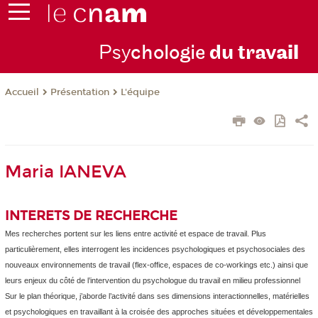
Psy
chologie
du trav
ail
Présentation
L'équipe
Accueil
Maria IANEVA
INTERETS DE RECHERCHE
Mes recherches portent sur les liens entre activité et espace de travail. Plus
particulièrement, elles interrogent les incidences psychologiques et psychosociales des
nouveaux environnements de travail (flex-office, espaces de co-workings etc.) ainsi que
leurs enjeux du côté de l’intervention du psychologue du travail en milieu professionnel
Sur le plan théorique, j’aborde l’activité dans ses dimensions interactionnelles, matérielles
et psychologiques en travaillant à la croisée des approches situées et développementales