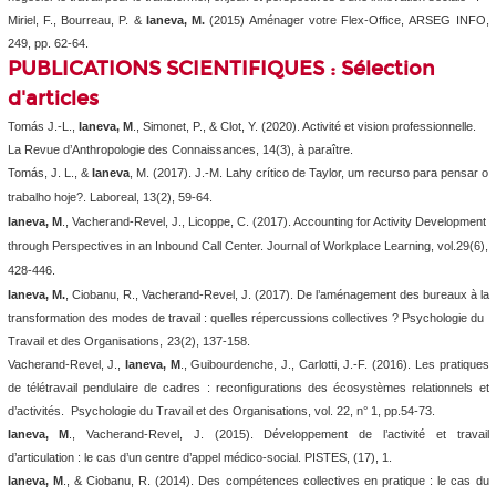
Miriel, F., Bourreau, P. &
Ianeva, M.
(2015) Aménager votre Flex-Office,
ARSEG INFO
,
249, pp. 62-64.
PUBLICATIONS SCIENTIFIQUES : Sélection
d'articles
Tomás J.-L.,
Ianeva, M
., Simonet, P., & Clot, Y. (2020). Activité et vision professionnelle.
La Revue d’Anthropologie des Connaissances,
14(3), à
paraître.
Tomás, J. L., &
Ianeva
, M. (2017). J.-M. Lahy crítico de Taylor, um recurso para pensar o
trabalho hoje?.
Laboreal
,
13
(2), 59-64.
Ianeva, M
., Vacherand-Revel, J., Licoppe, C. (2017). Accounting for Activity Development
through Perspectives in an Inbound Call Center.
Journal of Workplace Learning, vol.29
(6),
428-446.
Ianeva, M.
, Ciobanu, R., Vacherand-Revel, J. (2017).
De l’aménagement des bureaux à la
transformation des modes de travail : quelles répercussions collectives ?
Psychologie du
Travail et des Organisations,
23
(2), 137-158
.
Vacherand-Revel, J.,
Ianeva, M
., Guibourdenche, J., Carlotti, J.-F. (2016). Les pratiques
de télétravail pendulaire de cadres : reconfigurations des écosystèmes relationnels et
d’activités.
Psychologie du Travail et des Organisations,
vol. 22, n° 1
, pp.54-73
.
Ianeva, M
., Vacherand-Revel, J. (2015). Développement de l’activité et travail
d’articulation : le cas d’un centre d’appel médico-social.
PISTES,
(17), 1.
Ianeva, M
., & Ciobanu, R. (2014). Des compétences collectives en pratique : le cas du