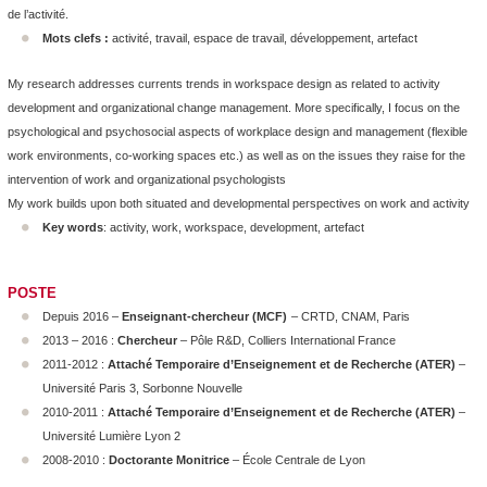
de l’activité.
Mots clefs :
activité, travail, espace de travail, développement, artefact
My research addresses currents trends in workspace design as related to activity
development and organizational change management. More specifically, I focus on the
psychological and psychosocial aspects of workplace design and management (flexible
work environments, co-working spaces etc.) as well as on the issues they raise for the
intervention of work and organizational psychologists
My work builds upon both situated and developmental perspectives on work and activity
Key words
: activity, work, workspace, development, artefact
POSTE
Depuis 2016 –
Enseignant-chercheur (MCF)
– CRTD, CNAM, Paris
2013 – 2016 :
Chercheur
– Pôle R&D, Colliers International France
2011-2012 :
Attaché Temporaire d’Enseignement et de Recherche (ATER)
–
Université Paris 3, Sorbonne Nouvelle
2010-2011 :
Attaché Temporaire d’Enseignement et de Recherche (ATER)
–
Université Lumière Lyon 2
2008-2010 :
Doctorante Monitrice
– École Centrale de Lyon