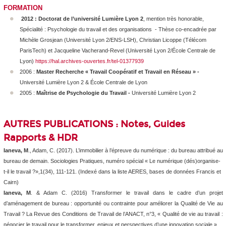
FORMATION
2012 : Doctorat de l’université Lumière Lyon 2
,
mention très honorable,
Spécialité : Psychologie du travail et des organisations - Thèse co-encadrée par
Michèle Grosjean (Université Lyon 2/ENS-LSH), Christian Licoppe (Télécom
ParisTech) et Jacqueline Vacherand-Revel (Université Lyon 2/École Centrale de
Lyon)
https://hal.archives-ouvertes.fr/tel-01377939
2006 :
Master Recherche
« Travail Coopératif et Travail en Réseau » -
Université Lumière Lyon 2
&
École Centrale de Lyon
2005 :
Maîtrise de Psychologie du Travail -
Université Lumière Lyon 2
AUTRES PUBLICATIONS : Notes, Guides
Rapports & HDR
Ianeva, M
., Adam, C. (2017). L’immobilier à l’épreuve du numérique : du bureau attribué au
bureau de demain.
Sociologies Pratiques, numéro spécial « Le numérique (dés)organise-
t-il le travail ?»,1
(34), 111-121.
(Indexé dans la liste AERES, bases de données Francis et
Cairn)
Ianeva, M
. & Adam C. (2016) Transformer le travail dans le cadre d’un projet
d’aménagement de bureau : opportunité ou contrainte pour améliorer la Qualité de Vie au
Travail ?
La Revue des Conditions de Travail de l’ANACT, n°3, « Qualité de vie au travail :
négocier le travail pour le transformer, enjeux et perspectives d’une innovation sociale »
.