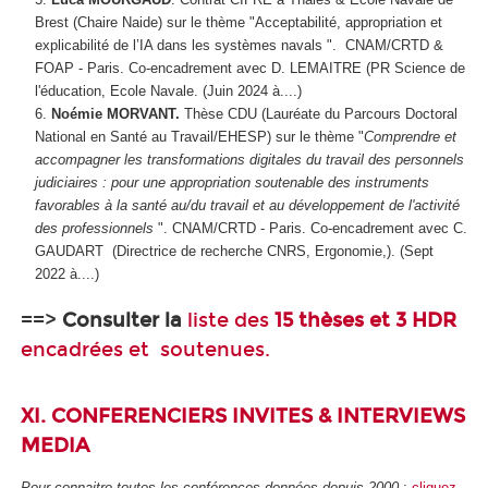
Brest (Chaire Naide) sur le thème "Acceptabilité, appropriation et
explicabilité de l’IA dans les systèmes navals
". CNAM/CRTD &
FOAP - Paris. Co-encadrement avec D. LEMAITRE (PR Science de
l'éducation, Ecole Navale. (Juin 2024 à....)
Noémie MORVANT.
Thèse CDU (Lauréate du Parcours Doctoral
National en Santé au Travail/EHESP) sur le thème "
Comprendre et
accompagner les transformations digitales du travail des personnels
judiciaires : pour une appropriation soutenable des instruments
favorables à la santé au/du travail et au développement de l'activité
des professionnels
". CNAM/CRTD - Paris. Co-encadrement avec C.
GAUDART (Directrice de recherche CNRS, Ergonomie,). (Sept
2022 à....)
==>
Consulter la
liste des
15 thèses et 3 HDR
encadrées et soutenues.
XI. CONFERENCIERS INVITES & INTERVIEWS
MEDIA
Pour connaitre toutes les conférences données depuis 2000
:
cliquez