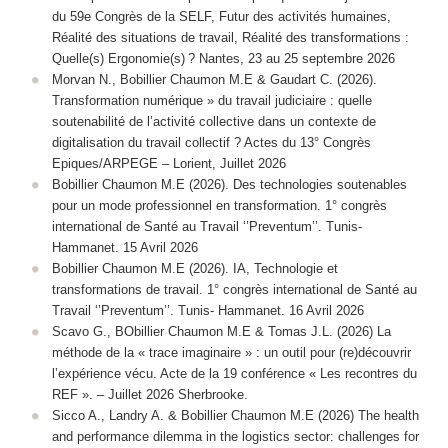
du 59e Congrès de la SELF, Futur des activités humaines,
Réalité des situations de travail, Réalité des transformations :
Quelle(s) Ergonomie(s) ? Nantes, 23 au 25 septembre 2026
Morvan N., Bobillier Chaumon M.E & Gaudart C. (2026).
Transformation numérique » du travail judiciaire : quelle
soutenabilité de l’activité collective dans un contexte de
digitalisation du travail collectif ? Actes du 13° Congrès
Epiques/ARPEGE – Lorient, Juillet 2026
Bobillier Chaumon M.E (2026). Des technologies soutenables
pour un mode professionnel en transformation. 1° congrès
international de Santé au Travail ‘’Preventum’’. Tunis-
Hammanet. 15 Avril 2026
Bobillier Chaumon M.E (2026). IA, Technologie et
transformations de travail. 1° congrès international de Santé au
Travail ‘’Preventum’’. Tunis- Hammanet. 16 Avril 2026
Scavo G., BObillier Chaumon M.E & Tomas J.L. (2026) La
méthode de la « trace imaginaire » : un outil pour (re)découvrir
l’expérience vécu. Acte de la 19 conférence « Les recontres du
REF ». – Juillet 2026 Sherbrooke.
Sicco A., Landry A. & Bobillier Chaumon M.E (2026) The health
and performance dilemma in the logistics sector: challenges for