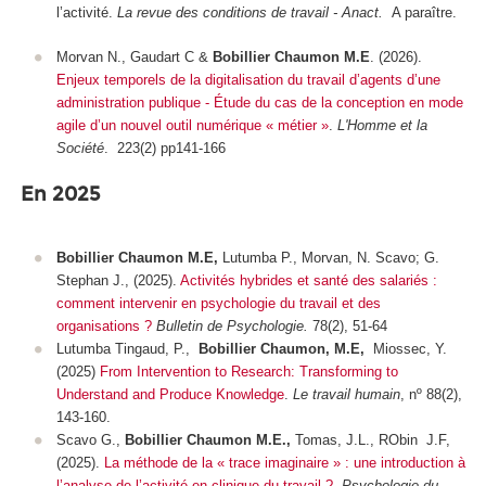
l’activité.
La revue des conditions de travail - Anact.
A paraître.
Morvan N., Gaudart C &
Bobillier Chaumon M.E
. (2026).
Enjeux temporels de la digitalisation du travail d’agents d’une
administration publique - Étude du cas de la conception en mode
agile d’un nouvel outil numérique « métier »
.
L'Homme et la
Société
. 223(2)
pp141-166
En 2025
Bobillier Chaumon M.E,
Lutumba P., Morvan, N. Scavo; G.
Stephan J., (2025).
Activités hybrides et santé des salariés :
comment intervenir en psychologie du travail et des
organisations ?
Bulletin de Psychologie.
78(2), 51-64
Lutumba Tingaud, P.,
Bobillier Chaumon, M.E,
Miossec, Y.
(2025)
From Intervention to Research: Transforming to
Understand and Produce Knowledge
.
Le travail humain
, nº 88(2),
143-160.
Scavo G.,
Bobillier Chaumon M.E.,
Tomas, J.L., RObin J.F,
(2025).
La méthode de la « trace imaginaire » : une introduction à
l’analyse de l’activité en clinique du travail ?,
Psychologie du