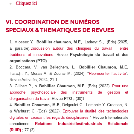
Cliquez ici
VI. COORDINATION DE NUMÉROS
SPECIAUX & THEMATIQUES DE REVUES
Miossec Y,
Bobillier chaumon, M.E,
Ladreyt S., (Eds) (2025,
à paraître).
Discussion autour des cliniques du travail : entre
traditions et innovations.
Revue
Psychologie du travail et des
organisations (PTO)
Boccara, V. van Belleghem, L.,
Bobillier Chaumon, M.E,
Haradji, Y., Morais,A. & Zounar M. (2024). "
Représenter l’activité
”.
Revue Activités, 2024, 21-1,
Gilibert P., &
Bobillier Chaumon, M.E.
(Eds) (2022).
Pour une
approche psychosociale des instruments de gestion et
d’organisation du travail.
Revue
PTO ;
(30)1,
Bobillier Chaumon, M.E
, Delgoulet C., Lemonie Y. Greenan, N.
& Warhurst C. (Eds) (2022).
Éprouver la dualité des technologies
digitales en croisant les regards disciplinaires
" Revue Internationale
canadienne
Relations Industrielles/Industrials Relationals
(RIIIR)
; 77 (3)