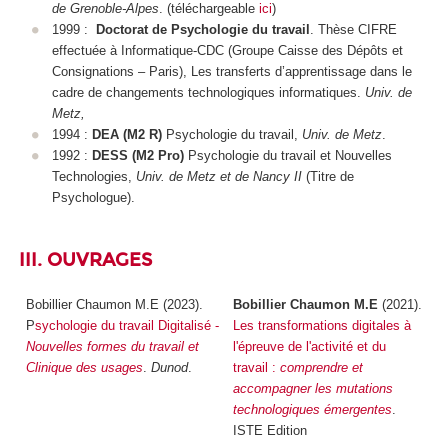
de Grenoble-Alpes
. (téléchargeable
ici
)
1999 :
Doctorat de Psychologie du travail
. Thèse CIFRE
effectuée à Informatique-CDC (Groupe Caisse des Dépôts et
Consignations – Paris), Les transferts d’apprentissage dans le
cadre de changements technologiques informatiques.
Univ. de
Metz,
1994 :
DEA (M2 R)
Psychologie du travail,
Univ. de Metz
.
1992 :
DESS (M2 Pro)
Psychologie du travail et Nouvelles
Technologies,
Univ. de Metz et de Nancy II
(Titre de
Psychologue).
III. OUVRAGES
Bobillier Chaumon M.E (2023).
Bobillier Chaumon M.E
(2021).
P
sychologie du travail Digitalisé -
Les transformations digitales à
Nouvelles formes du travail et
l'épreuve de l'activité et du
Clinique des usages
.
Dunod
.
travail :
comprendre et
accompagner les mutations
technologiques émergentes
.
ISTE Edition