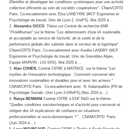
IDentifier et développer les conditions systémiques pour une activité
collective efficiente au sein de sociétés coopératives
". CNam/CRTD
Paris. Co-encadrement avec Elsa LANEYRIE (MCF Ergonomie et
Psychologie du travail, Univ de Lyon 2, GrePS). Mai 2025 à ...
Alexandra SICCO
. Thèse sur Contrat de recherche ANR
"
Prod4human
" sur le thème "
Les déterminants d'une IA soutenable
et acceptable au service de l'activité, de la santé et de la
performance globale des salariés dans le secteur de la logistique
".
CNam/CRTD Paris. Co-encadrement avec Aurélie LANDRY (MCF
Ergonomie et Psychologie du travail, Univ de Grenobles Alpes,
Equipe MARVIN - LIG-SHS). Mai 2025 à ...
Alan COHEN.
Contrat CIFRE à MATRICE sur le thème "
Les
mythes de l’innovation technologique : Comment concevoir des
innovations soutenables et durables pour et avec les acteurs.
"
CNAM/CRTD Paris. Co-encadrement avec N. Kalampalikis (PR de
Psychologie Sociale ,Univ Lyon 2-GRePS) (Nov 2024 à....)
Ranya BENNANI
Contrat CIFRE à EDF R&D sur le thème
"
Quelles conditions sociotechniques et d’activité pour concevoir et
intégrer des IA explicatives de confiance en situations
professionnelles et socio-domestiques ?
". CNAM/CRTD Paris.
(Juin 2024 à....)
Luca MOURGAUD
. Contrat CIFRE à Thalès & Ecole Navale de