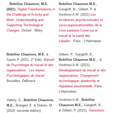
Bo
billier Chaumon, M.E.
Bobillier Chaumon M.E.
,
(2021
).
Digital Transformations in
Gangloff, B., Gilbert, P. &
the Challenge of Activity and
Vonthron A.M. (2021)
Les
Work:
Understanding and
incidences psycho-sociales et
Supporting Technological
socio-organisationnelles de la
Changes
.
Oxford : Wiley.
crise sanitaire Covid sur le
travail et la santé des
salariés.
Paris : L’Harmattan
Bobillier Chaumon, M.E
. &
Gilbert, P., Gangloff, B.,
Sarnin P. (2021, 2° Edit).
Manuel
Bobillier Chaumon M.E.
, &
de Psychologie du travail et des
Vonthron A.M. (2021).
organisations : Les enjeux
Développement du travail et des
Psychologiques du travail
.
organisations. Changement
Bruxelles, DeBoeck
technologique, leadership et
régulation émotionnelle
. Paris :
L’Harmattan.
Vonthron A.M.,
Bobillier
Valléry, G.,
Bobillier Chaumon,
Chaumon M.E.,
Gangloff, B.,
M.E.,
Brangier, E. & Dubois, M.
& Gilbert, P. (2021).
Transitions
(2019, seconde édition).