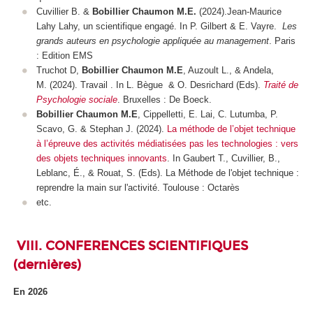
Cuvillier B. &
Bobillier Chaumon M.E.
(2024).Jean-Maurice
Lahy Lahy, un scientifique engagé. In P. Gilbert & E. Vayre.
Les
grands auteurs en psychologie appliquée au management
. Paris
: Edition EMS
Truchot D,
Bobillier Chaumon M.E
, Auzoult L., & Andela,
M. (2024). Travail . In L. Bègue & O. Desrichard (Eds).
Traité de
Psychologie sociale
. Bruxelles : De Boeck.
Bobillier Chaumon M.E
, Cippelletti, E. Lai, C. Lutumba, P.
Scavo, G. & Stephan J. (2024).
La méthode de l’objet technique
à l’épreuve des activités médiatisées pas les technologies : vers
des objets techniques innovants
. In Gaubert T., Cuvillier, B.,
Leblanc, É., & Rouat, S. (Eds).
La Méthode de l'objet technique :
reprendre la main sur l'activité
. Toulouse : Octarès
etc.
VIII. CONFERENCES SCIENTIFIQUES
(dernières)
En 2026