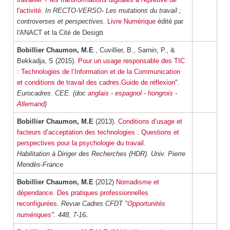
l'activité
.
In RECTO-VERSO- Les mutations du travail ;
controverses et perspectives.
Livre Numérique
édité par
n
l'ANACT et la Cité de Desig
Bobillier Chaumon, M.E
., Cuvillier, B., Sarnin, P., &
Bekkadja, S (2015).
Pour un usage responsable des TIC
: Technologies de l’Information et de
la Communication
et conditions de travail des cadres.Guide de réflexion
".
Eurocadres. CEE. (doc
anglais
-
espagnol
-
hongrois
-
Allemand
)
Bobillier Chaumon, M.E
(2013).
Conditions d’usage et
facteurs d’acceptation des technologies : Questions et
perspectives pour la psychologie du travail.
Habilitation à Diriger des Recherches (HDR). Univ. Pierre
Mendès-France
Bobillier Chaumon, M.E
(2012)
Nomadisme et
dépendance. Des pratiques professionnelles
reconfigurées
.
Revue Cadres CFDT "
Opportunités
.
numériques
". 448, 7-16