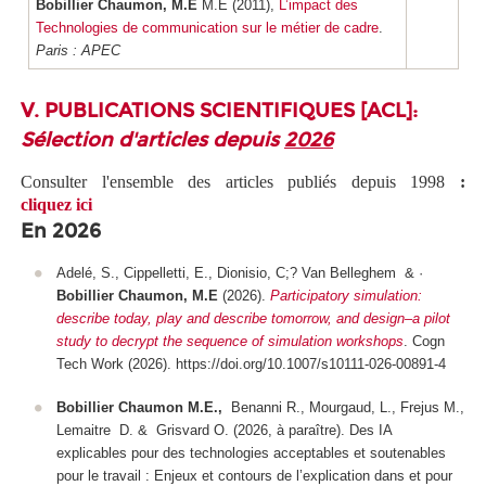
Bobillier Chaumon, M.E
M.E (2011),
L’impact des
Technologies de communication sur le métier de cadre
.
Paris : APEC
V. PUBLICATIONS SCIENTIFIQUES [ACL]:
Sélection d'articles depuis
2026
Consulter l'ensemble des articles publiés depuis 1998
:
cliquez ici
En 2026
Adelé, S., Cippelletti, E., Dionisio, C;? Van Belleghem & ·
Bobillier Chaumon, M.E
(2026)
.
Participatory simulation:
describe today, play and describe tomorrow, and design–a pilot
study to decrypt the sequence of simulation workshops
.
Cogn
Tech Work
(2026). https://doi.org/10.1007/s10111-026-00891-4
Bobillier Chaumon M.E.,
Benanni R., Mourgaud, L., Frejus M.,
Lemaitre D. & Grisvard O. (2026, à paraître). Des IA
explicables pour des technologies acceptables et soutenables
pour le travail : Enjeux et contours de l’explication dans et pour