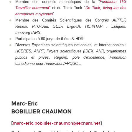
Membre des conseils scientifiques de la ''
Fondation ITG
Travailler autrement
''
et du Think Tank "
Do Tank, living lab des
entreprises moyennes
"
Membre des Comités Scientifiques des
Congrès AIPTLF,
Réseau PTO-Sud, SELF, Ergo-IA, HCII/ITAP , Epiques,
Innovorg-INRS.
Participation à 60 jurys de thèse & HDR
Diverses Expertises scientifiques nationales et internationales :
HCERES, ANRT, Projets scientifiques (IDEX, ANR, organismes
publics et privés, Région), pôle d'excellence, Fondation
canadienne pour l'innovation/FRQSC...
Marc-Eric
BOBILLIER CHAUMON
[
marc-eric.bobillier-chaumon@lecnam.net
]