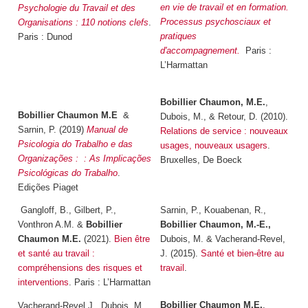
en vie de travail et en formation.
Psychologie du Travail et des
Processus psychosciaux et
Organisations : 110 notions clefs
.
pratiques
Paris : Dunod
d'accompagnement.
Paris :
L’Harmattan
Bobillier Chaumon, M.E.
,
Bobillier Chaumon M.E
&
Dubois, M., & Retour, D. (2010).
Sarnin, P. (2019)
Manual de
Relations de service : nouveaux
Psicologia do Trabalho e das
usages, nouveaux usagers
.
Organizações : : As Implicações
Bruxelles, De Boeck
Psicológicas do Trabalho
.
Edições Piaget
Gangloff, B., Gilbert, P.,
Sarnin, P., Kouabenan, R.,
Vonthron A.M. &
Bobillier
Bobillier Chaumon, M.-E.,
Chaumon M.E.
(2021).
Bien être
Dubois, M. & Vacherand-Revel,
et santé au travail :
J. (2015).
Santé et bien-être au
compréhensions des risques et
travail
.
interventions
. Paris : L’Harmattan
Bobillier Chaumon M.E.
,
Vacherand-Revel J., Dubois, M. ,