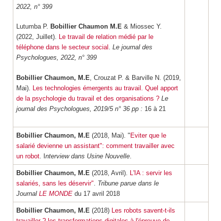
2022, n° 399
Lutumba P.
Bobillier Chaumon M.E
& Miossec Y.
(2022, Juillet).
Le travail de relation médié par le
téléphone dans le secteur social
.
Le journal des
Psychologues, 2022, n° 399
Bobillier Chaumon, M.E
, Crouzat P. & Barville N. (2019,
Mai).
Les technologies émergents au travail. Quel apport
de la psychologie du travail et des organisations ?
Le
journal des Psychologues, 2019/5 n° 36 pp :
16 à 21
Bobillier Chaumon, M.E
(2018, Mai). "
Eviter que le
salarié devienne un assistant": comment travailler avec
un robot
. I
nterview dans Usine Nouvelle
.
Bobillier Chaumon, M.E
(2018, Avril).
L'IA : servir les
salariés, sans les déservir"
.
Tribune parue dans le
Journal
LE MONDE
du 17 avril 2018
Bobillier Chaumon, M.E
(2018)
Les robots savent-t-ils
travailler ? les transformations digitales à
l'épreuve de