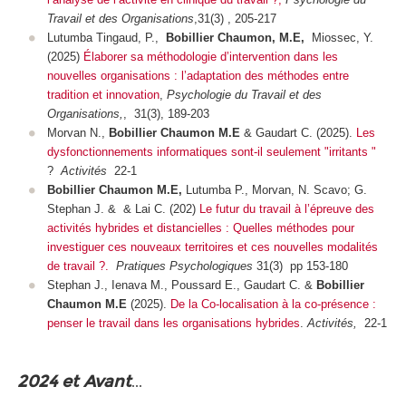
Travail et des Organisations
,31(3) , 205-217
Lutumba Tingaud, P.,
Bobillier Chaumon, M.E,
Miossec, Y.
(2025)
Élaborer sa méthodologie d’intervention dans les
nouvelles organisations : l’adaptation des méthodes entre
tradition et innovation
,
Psychologie du Travail et des
Organisations,
, 31(3), 189-203
Morvan N.,
Bobillier Chaumon M.E
& Gaudart C. (2025).
Les
dysfonctionnements informatiques sont-il seulement "irritants "
?
Activités
22-1
Bobillier Chaumon M.E,
Lutumba P., Morvan, N. Scavo; G.
Stephan J. & & Lai C. (202)
Le futur du travail à l’épreuve des
activités hybrides et distancielles : Quelles méthodes pour
investiguer ces nouveaux territoires et ces nouvelles modalités
de travail ?.
Pratiques Psychologiques
31(3) pp 153-180
Stephan J., Ienava M., Poussard E., Gaudart C. &
Bobillier
Chaumon M.E
(2025).
De la Co-localisation à la co-présence :
penser le travail dans les organisations hybrides
.
Activités,
22-1
2024 et Avant
...