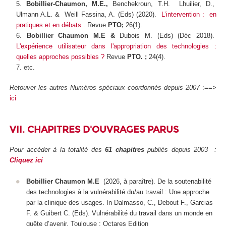
Bobillier-Chaumon, M.E.,
Benchekroun, T.H. Lhuilier, D.,
Ulmann A.L. & Weill Fassina, A. (Eds) (2020).
L’intervention : en
pratiques et en débats
. Revue
PTO;
26(1).
Bobillier Chaumon M.E &
Dubois M.
(Eds) (Déc 2018).
L'expérience utilisateur dans l'appropriation des technologies :
quelles approches possibles ?
Revue
PTO. ;
24(4).
etc.
Retouver les autres Numéros spéciaux coordonnés depuis 2007
:==>
ici
VII.
CHAPITRES D'OUVRAGES PARUS
Pour accéder à la totalité des
61 chapitres
publiés depuis 2003
:
Cliquez ici
Bobillier Chaumon M.E
(2026, à paraître).
De la soutenabilité
des technologies à la vulnérabilité du/au travail : Une approche
par la clinique des usages. In Dalmasso, C., Debout F., Garcias
F. & Guibert C. (Eds).
Vulnérabilité du travail dans un monde en
quête d’avenir
. Toulouse : Octares Edition