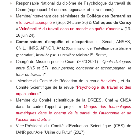
Responsable National du diplôme de Psychologue du travail du
Cnam (regroupant 14 centres régionaux et ultra-marins)
Membre/intervenant des séminiares du
Collège des Bernardins
«
le travail approprié
» (Sept 24-Janv 26) &
Colloques
de Cerisy
«
Vulnérabilité du travail dans un monde en quête d'avenir
»
(13-
16 juin 24).
Commissions d'enquête et d'expertise :
Sénat, ANSES,
CNIL, INRS, AFNOR, Anact
Commission de "l’intelligence artificielle
E. Borne, ...
générative", installée par la Première Ministre
Chargé de Mission pour le Cnam (2020-2021) :
Quels dialogues
entre SHS et STI pour penser, concevoir et accompagner le
futur du travail ?"
Membre du Comité de Rédaction de la revue
Activités
, et du
Comité Scientifique de la revue "
Psychologie du travail et des
organisations
"
Membre du Comité scientifique de la DREES, Cnaf & CNSA
dans le cadre l’appel à projet «
Usages des technologies
numériques dans le champ de la santé, de l’autonomie et de
l’accès aux droits
»
Vice-Président du Comité d'Evaluation Scientifique (CES) de
l'ANR pour Axe ''Usine du Futur'' (2017)