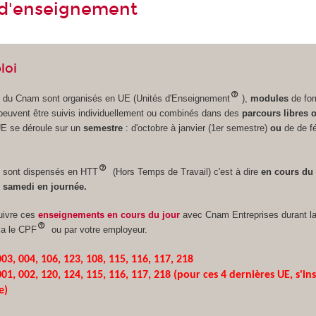
 d'enseignement
loi
 du Cnam sont organisés en UE (Unités d'Enseignement
),
modules
de for
 peuvent être suivis individuellement ou combinés dans des
parcours libres 
UE se déroule sur un
semestre
: d'octobre à janvier (1er semestre)
ou
de de fé
 sont dispensés en HTT
(Hors Temps de Travail) c'est à dire
en cours du 
le samedi en journée.
suivre ces
enseignements en cours du jour
avec Cnam Entreprises durant l
via le CPF
ou par votre employeur.
03, 004, 106, 123, 108, 115, 116, 117, 218
01, 002, 120, 124, 115, 116, 117, 218 (pour ces 4 dernières UE, s'in
e)