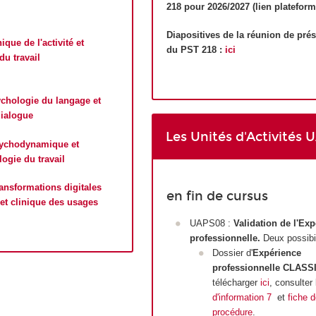
218 pour 2026/2027 (lien plateform
Diapositives de la réunion de pré
nique de l'activité et
du PST 218 :
ici
du travail
chologie du langage et
dialogue
Les Unités d'Activités 
ychodynamique et
ogie du travail
ansformations digitales
en fin de cursus
s et clinique des usages
UAPS08 :
Validation de l'Ex
professionnelle.
Deux possibi
Dossier d'
Expérience
professionnelle CLAS
télécharger
ici
, consulter
d'information 7
et
fiche 
procédure
.