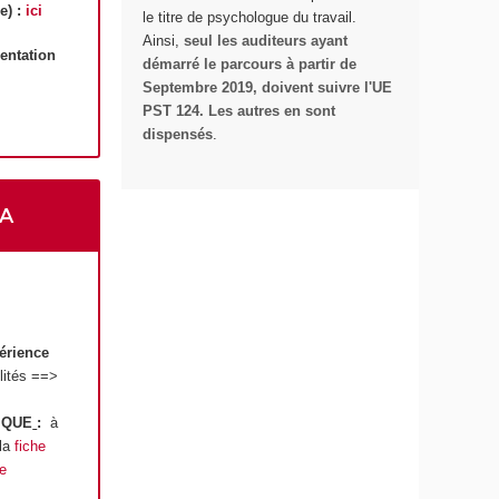
e) :
ici
le titre de psychologue du travail.
Ainsi,
seul les auditeurs ayant
sentation
démarré le parcours à partir de
Septembre 2019, doivent suivre l'UE
PST 124. Les autres en sont
dispensés
.
UA
périence
lités ==>
SIQUE
:
à
 la
fiche
de