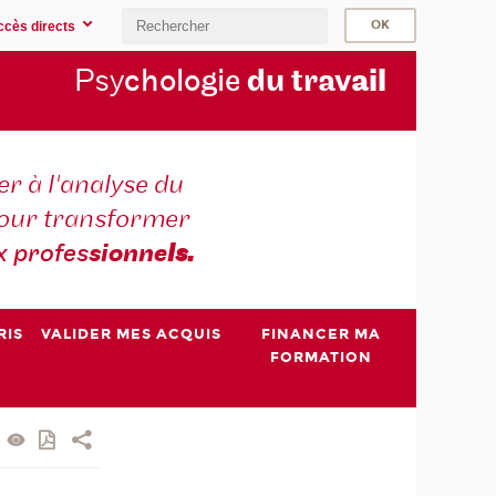
ccès directs
Psy
chologie
du trav
ail
r à l'analyse du
 pour transformer
x profes
sionne
ls.
RIS
VALIDER MES ACQUIS
FINANCER MA
FORMATION