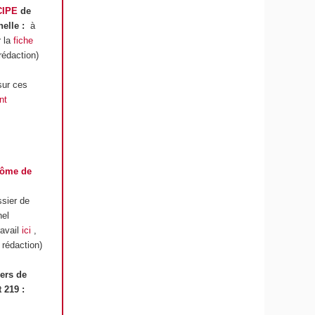
CIPE
de
nelle :
à
r la
fiche
rédaction)
sur ces
nt
lôme de
sier de
nel
avail
ici
,
 rédaction)
iers de
 219 :