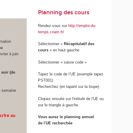
Planning des cours
Rendez-vous sur
http://emploi-du-
temps.cnam.fr/
mation
Sélectionner «
Récapitulatif des
ou
cours
» en haut gauche
vrier à juin
Sélectionner « saisie code »
soir (de
Tapez le code de l’UE (exemple tapez
PST001)
Recherchez (en tapant sur la loupe)
a semaine
Cliquez ensuite sur l'intitulé de l'UE ou
sur le triangle à gauche
scrire au
Vous aurez le planning annuel
de l'UE recherchée