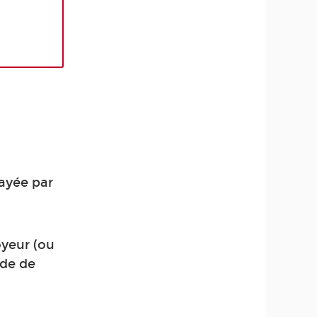
payée par
oyeur (ou
de de