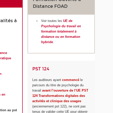
Distance FOAD
alités à
Voir toutes les
UE de
Psychologie du travail en
formation totalement à
distance ou en formation
hybride
.
ience
pratique
PST 124
n
Les auditeurs ayant
commencé
le
parcours du titre de psychologie du
travail
avant l’ouverture de l’UE PST
n en
124 Transformations digitales des
activités et clinique des usages
(anciennement pst 122), ne sont pas
tion au pst
tenus de valider cette UE pour obtenir