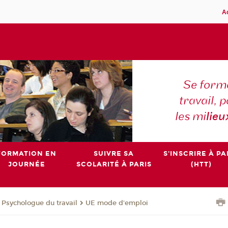
A
Se forme
travail,
les mi
lieu
FORMATION EN
SUIVRE SA
S'INSCRIRE À PA
JOURNÉE
SCOLARITÉ À PARIS
(HTT)
e Psychologue du travail
UE mode d'emploi