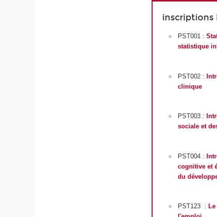
inscriptions 
PST001 :
Sta
statistique in
PST002 :
Int
clinique
PST003 :
Int
sociale et d
PST004 :
Int
cognitive et
du développe
PST123
:
Le
l'emploi