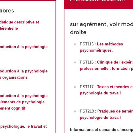
libres
tistique descriptive et
sur agrément, voir mod
férentielle
droite
PST115 :
Les méthodes
roduction à la psychologie
psychométriques
,
PST116 :
Clinique de l'expér
professionnelle : formation 
roduction à la psychologie
es organisations
PST117 :
Textes et théories e
psychologie du travail
roduction à la psychologie
 éléments de psychologie
ment cognitif
PST218 :
Pratiques de terrai
psychologie du travail
 psychologue, le travail et
Informations et demande d'inscrip