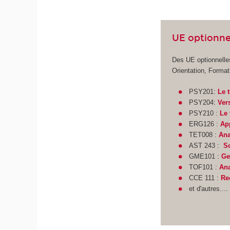
UE optionne
Des UE optionnelle
Orientation, Formati
PSY201:
Le 
PSY204:
Ver
PSY210 :
Le 
ERG126 :
Ap
TET008 :
Ana
AST 243 :
So
GME101 :
Ge
TOF101 :
Ana
CCE 111 :
Re
et d'autres.... 