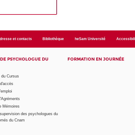
dresse et contacts
Bibliothèque
heSam Université
Accessibil
E DE PSYCHOLOGUE DU
FORMATION EN JOURNÉE
n du Cursus
 d'accès
'emploi
'Agréments
e Mémoires
supervision des psychologues du
plômés du Cnam