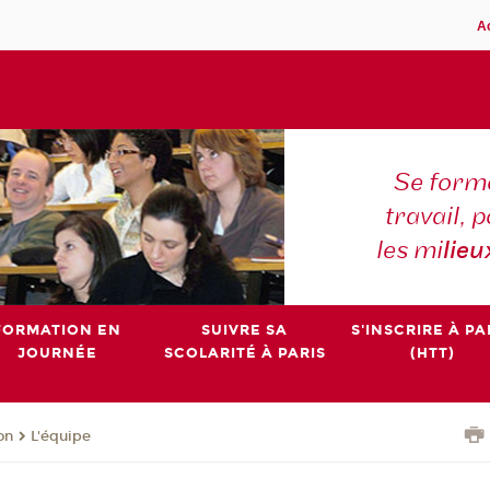
A
Se forme
travail,
les mi
lieu
FORMATION EN
SUIVRE SA
S'INSCRIRE À PA
JOURNÉE
SCOLARITÉ À PARIS
(HTT)
on
L'équipe