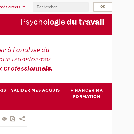
ccès directs
Psy
chologie
du trav
ail
r à l'analyse du
 pour transformer
x profes
sionne
ls.
RIS
VALIDER MES ACQUIS
FINANCER MA
FORMATION