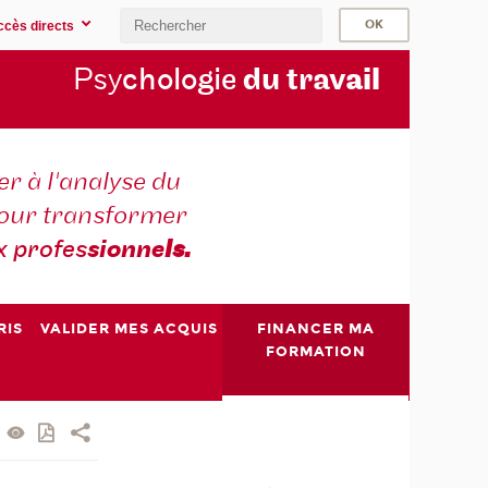
ccès directs
Psy
chologie
du trav
ail
r à l'analyse du
 pour transformer
x profes
sionne
ls.
RIS
VALIDER MES ACQUIS
FINANCER MA
FORMATION