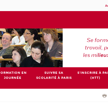
A
Se forme
travail,
les mi
lieu
FORMATION EN
SUIVRE SA
S'INSCRIRE À PA
JOURNÉE
SCOLARITÉ À PARIS
(HTT)