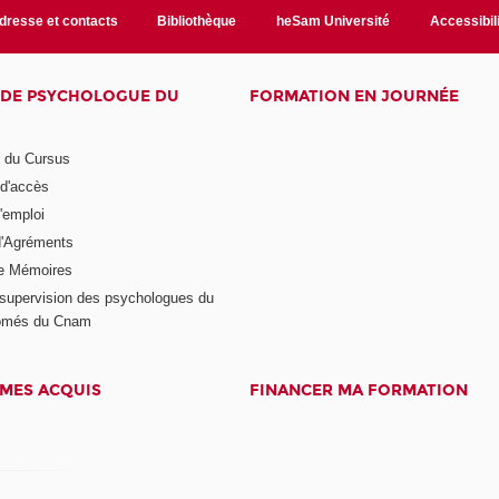
dresse et contacts
Bibliothèque
heSam Université
Accessibil
E DE PSYCHOLOGUE DU
FORMATION EN JOURNÉE
n du Cursus
 d'accès
'emploi
'Agréments
e Mémoires
supervision des psychologues du
plômés du Cnam
 MES ACQUIS
FINANCER MA FORMATION