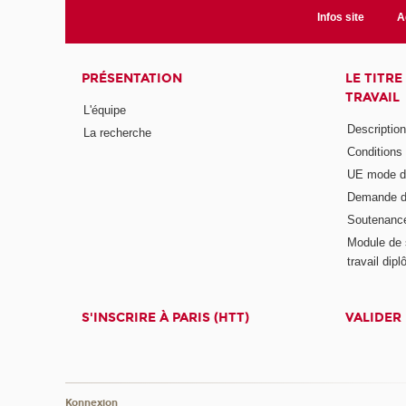
Infos site
A
PRÉSENTATION
LE TITR
TRAVAIL
L'équipe
Descriptio
La recherche
Conditions
UE mode d
Demande d
Soutenanc
Module de 
travail di
S'INSCRIRE À PARIS (HTT)
VALIDER
Konnexion