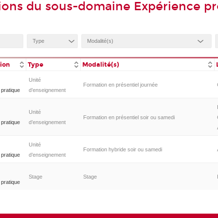
ions du sous-domaine Expérience pr
tion
Type
Modalité(s)
Unité
Formation en présentiel journée
 pratique
d’enseignement
Unité
Formation en présentiel soir ou samedi
 pratique
d’enseignement
Unité
Formation hybride soir ou samedi
 pratique
d’enseignement
Stage
Stage
 pratique