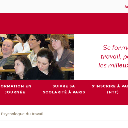
A
Se forme
travail,
les mi
lieu
FORMATION EN
SUIVRE SA
S'INSCRIRE À PA
JOURNÉE
SCOLARITÉ À PARIS
(HTT)
e Psychologue du travail