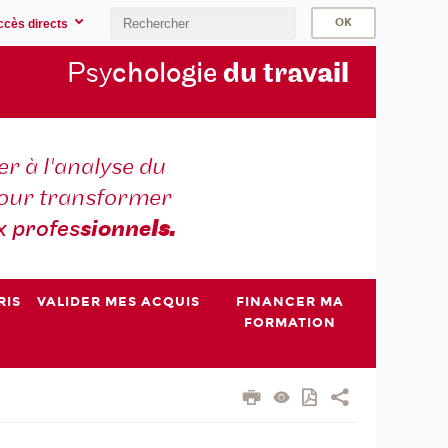
ccès directs
Psy
chologie
du trav
ail
r à l'analyse du
 pour transformer
x profes
sionne
ls.
RIS
VALIDER MES ACQUIS
FINANCER MA
FORMATION