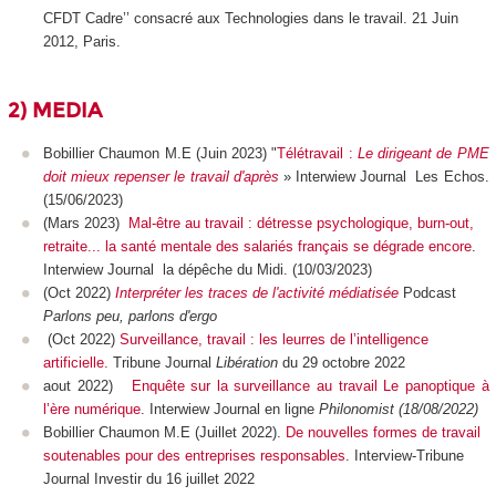
CFDT Cadre’’ consacré aux Technologies dans le travail. 21 Juin
2012, Paris.
2) MEDIA
Bobillier Chaumon M.E (Juin 2023) "
Télétravail :
Le dirigeant de PME
doit mieux repenser le travail d'après
» Interwiew Journal
Les Echos.
(15/06/2023)
(Mars 2023)
Mal-être au travail : détresse psychologique, burn-out,
retraite... la santé mentale des salariés français se dégrade encore
.
Interwiew Journal
la dépêche du Midi. (10/03/2023)
(Oct 2022)
Interpréter les traces de l'activité médiatisée
Podcast
Parlons peu, parlons d'ergo
(Oct 2022)
Surveillance, travail : les leurres de l’intelligence
artificielle.
Tribune Journal
Libération
du 29 octobre 2022
aout 2022)
Enquête sur la surveillance au travail Le panoptique à
l’ère numérique
. Interwiew Journal en ligne
Philonomist (18/08/2022)
Bobillier Chaumon M.E (Juillet 2022).
De nouvelles formes de travail
soutenables pour des entreprises responsables
. Interview-Tribune
Journal
Investir
du 16 juillet 2022