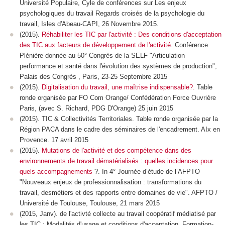
Université Populaire, Cyle de conférences sur Les enjeux
psychologiques du travail Regards croisés de la psychologie du
travail, Isles d'Abeau-CAPI, 26 Novembre 2015.
(2015).
Réhabiliter les TIC par l'activité : Des conditions d'acceptation
des TIC aux facteurs de développement de l'activité
. Conférence
Plénière donnée au 50° Congrès de la SELF "Articulation
performance et santé dans l'évolution des systèmes de production",
Palais des Congrès , Paris, 23-25 Septembre 2015
(2015).
Digitalisation du travail, une maîtrise indispensable?.
Table
ronde organisée par FO Com Orange/ Confédération Force Ouvrière
Paris, (avec S. Richard, PDG D'Orange) 25 juin 2015
(2015). TIC & Collectivités Territoriales. Table ronde organisée par la
Région PACA dans le cadre des séminaires de l'encadrement. AIx en
Provence. 17 avril 2015
(2015).
Mutations de l'activité et des compétence dans des
environnements de travail dématérialisés : quelles incidences pour
quels accompagnements
?. In 4° Journée d’étude de l’AFPTO
"Nouveaux enjeux de professionnalisation : transformations du
travail, desmétiers et des rapports entre domaines de vie". AFPTO /
Université de Toulouse, Toulouse, 21 mars 2015
(2015, Janv). de l'activté collecte au travail coopératif médiatisé par
les TIC : Modalités d'usage et conditions d'acceptation. Formation-