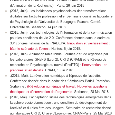
Conférence donnée à la DARES - Rencontres de la MAR (Mission
d'Animation de la Recherche) , Paris, 26 juin 2018
(2018, Juin). Les incidences psychosociales des transformations
digitales sur l'activité professionnelle. Séminaire donné au laboratoire
de Psychologie de l'Université de Bourgogne-Franche-Comté.
Université de Besançon, 14 juin 2018.
(2018, Juin). Les technologies de l'information et de la commuication
pour les conditions de vie 2.0. Conférence donnée dans le cadre du
33° congrès national de la FNADEPA.
Innovation et vieillissement :
bâtir le scénario de l'avenir
. Nantes, 5 juin 2018.
(2018, Juin). Animation table ronde. Journée d'étude organisée par
les Laboratoires GRePS (Lyon2), CRTD (CNAM) et le Réseau de
recherche en Psychologie du travail (ResPTO) :
l'intervention : en
pratiques et en débats.
CNAM, 1 juin 2018
.(2018, Mai). La révolution numérique à l'épreuve de l'activité.
Conférence donnée dans le cadre des Séminaires Paris1 Panthéon-
Sorbonne :
(R)évolution numérique et travail. Nouvelles questions
théoriques et d'intervention de l'ergonomie
. Sorbonne, 28 Mai 2018
(2018, Mai). L'acceptation située des technologies émergentes dans
la sphère socio-domestique : une condition du développement de
l'activité et du bien-être des usagers. Séminaire de recherche donné
au laboratoire CRTD, Chaire d'Ergonomie. CNAM-Paris, 25 Mai 2018