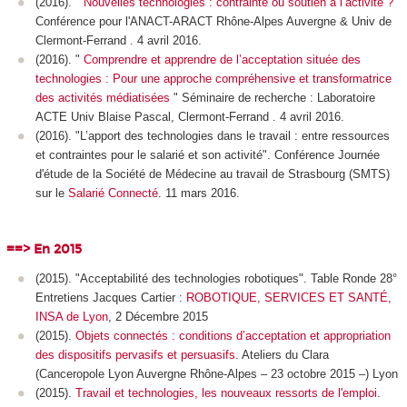
(2016). "
Nouvelles technologies : contrainte ou soutien à l’activité ?
"
Conférence pour l'ANACT-ARACT Rhône-Alpes Auvergne & Univ de
Clermont-Ferrand . 4 avril 2016.
(2016). "
Comprendre et apprendre de l’acceptation située des
technologies : Pour une approche compréhensive et transformatrice
des activités médiatisées
" Séminaire de recherche : Laboratoire
ACTE Univ Blaise Pascal, Clermont-Ferrand . 4 avril 2016.
(2016). "L’apport des technologies dans le travail : entre ressources
et contraintes pour le salarié et son activité". Conférence Journée
d'étude de la Société de Médecine au travail de Strasbourg (SMTS)
sur le
Salarié Connecté
. 11 mars 2016.
==> En 2015
(2015). "Acceptabilité des technologies robotiques". Table Ronde 28°
Entretiens Jacques Cartier :
ROBOTIQUE, SERVICES ET SANTÉ,
INSA de Lyon
, 2 Décembre 2015
(2015).
Objets connectés : conditions d’acceptation et appropriation
des dispositifs pervasifs et persuasifs
. Ateliers du Clara
(Canceropole Lyon Auvergne Rhône-Alpes – 23 octobre 2015 –) Lyon
(2015).
Travail et technologies, les nouveaux ressorts de l'emploi
.