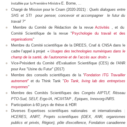
E. Borne, ...
installée par la Première Ministre
Chargé de Mission pour le Cnam (2020-2021) :
Quels dialogues entre
SHS et STI pour penser, concevoir et accompagner le futur du
travail ?"
Membre du Comité de Rédaction de la revue
Activités
, et du
Comité Scientifique de la revue "
Psychologie du travail et des
organisations
"
Membre du Comité scientifique de la DREES, Cnaf & CNSA dans le
cadre l’appel à projet «
Usages des technologies numériques dans le
champ de la santé, de l’autonomie et de l’accès aux droits
»
Vice-Président du Comité d'Evaluation Scientifique (CES) de l'ANR
pour Axe ''Usine du Futur'' (2017)
Membre des conseils scientifiques de la ''
Fondation ITG Travailler
autrement
''
et du Think Tank "
Do Tank, living lab des entreprises
moyennes
"
Membre des Comités Scientifiques des
Congrès AIPTLF, Réseau
PTO-Sud, SELF, Ergo-IA, HCII/ITAP , Epiques, Innovorg-INRS.
Participation à 60 jurys de thèse & HDR
Diverses Expertises scientifiques nationales et internationales :
HCERES, ANRT, Projets scientifiques (IDEX, ANR, organismes
publics et privés, Région), pôle d'excellence, Fondation canadienne