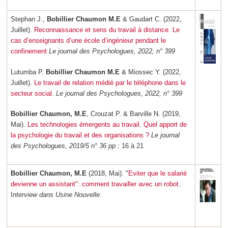
Stephan J.,
Bobillier Chaumon M.E
& Gaudart C. (2022,
Juillet).
Reconnaissance et sens du travail à distance. Le
cas d’enseignants d’une école d’ingénieur pendant le
confinement
Le journal des Psychologues, 2022, n° 399
Lutumba P.
Bobillier Chaumon M.E
& Miossec Y. (2022,
Juillet).
Le travail de relation médié par le téléphone dans le
secteur social
.
Le journal des Psychologues, 2022, n° 399
Bobillier Chaumon, M.E
, Crouzat P. & Barville N. (2019,
Mai).
Les technologies émergents au travail. Quel apport de
la psychologie du travail et des organisations ?
Le journal
des Psychologues, 2019/5 n° 36 pp :
16 à 21
Bobillier Chaumon, M.E
(2018, Mai). "
Eviter que le salarié
devienne un assistant": comment travailler avec un robot
.
I
nterview dans Usine Nouvelle
.