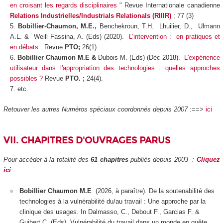
en croisant les regards disciplinaires
" Revue Internationale canadienne
Relations Industrielles/Industrials Relationals (RIIIR)
; 77 (3)
Bobillier-Chaumon, M.E.,
Benchekroun, T.H. Lhuilier, D., Ulmann
A.L. & Weill Fassina, A. (Eds) (2020).
L’intervention : en pratiques et
en débats
. Revue
PTO;
26(1).
Bobillier Chaumon M.E &
Dubois M.
(Eds) (Déc 2018).
L'expérience
utilisateur dans l'appropriation des technologies : quelles approches
possibles ?
Revue
PTO. ;
24(4).
etc.
Retouver les autres Numéros spéciaux coordonnés depuis 2007
:==>
ici
VII.
CHAPITRES D'OUVRAGES PARUS
Pour accéder à la totalité des
61 chapitres
publiés depuis 2003
:
Cliquez
ici
Bobillier Chaumon M.E
(2026, à paraître).
De la soutenabilité des
technologies à la vulnérabilité du/au travail : Une approche par la
clinique des usages. In Dalmasso, C., Debout F., Garcias F. &
Guibert C. (Eds).
Vulnérabilité du travail dans un monde en quête