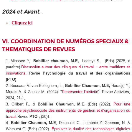
2024 et Avant
...
Cliquez ici
VI. COORDINATION DE NUMÉROS SPECIAUX &
THEMATIQUES DE REVUES
Miossec Y,
Bobillier chaumon, M.E,
Ladreyt S., (Eds) (2025, à
paraître).
Discussion autour des cliniques du travail : entre traditions et
innovations.
Revue
Psychologie du travail et des organisations
(PTO)
Boccara, V. van Belleghem, L.,
Bobillier Chaumon, M.E,
Haradji, Y.,
Morais,A. & Zounar M. (2024). "
Représenter l’activité
”. Revue Activités,
2024, 21-1,
Gilibert P., &
Bobillier Chaumon, M.E.
(Eds) (2022).
Pour une
approche psychosociale des instruments de gestion et d’organisation du
travail.
Revue
PTO ;
(30)1,
Bobillier Chaumon, M.E
, Delgoulet C., Lemonie Y. Greenan, N. &
Warhurst C. (Eds) (2022).
Éprouver la dualité des technologies digitales