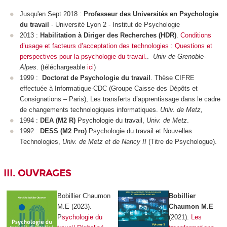
Jusqu'en Sept 2018 :
Professeur des Universités
en Psychologie
du travail
- Université Lyon 2 - Institut de Psychologie
2013 :
Habilitation à Diriger des Recherches (HDR)
.
Conditions
d’usage et facteurs d’acceptation des technologies : Questions et
perspectives pour la psychologie du travail.
.
Univ de Grenoble-
Alpes
. (téléchargeable
ici
)
1999 :
Doctorat de Psychologie du travail
. Thèse CIFRE
effectuée à Informatique-CDC (Groupe Caisse des Dépôts et
Consignations – Paris), Les transferts d’apprentissage dans le cadre
de changements technologiques informatiques.
Univ. de Metz,
1994 :
DEA (M2 R)
Psychologie du travail,
Univ. de Metz
.
1992 :
DESS (M2 Pro)
Psychologie du travail et Nouvelles
Technologies,
Univ. de Metz et de Nancy II
(Titre de Psychologue).
III. OUVRAGES
Bobillier Chaumon
Bobillier
M.E (2023).
Chaumon M.E
P
sychologie du
(2021).
Les