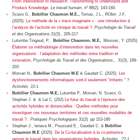
From Intervention to Research: Transforming to Understand and
Produce Knowledge
.
Le travail humain
, nº 88(2), 143-160.
Scavo G.,
Bobillier Chaumon M.E.,
Tomas, J.L., RObin J.F,
(2025).
La méthode de la « trace imaginaire » : une introduction à
l’analyse de l’activité en clinique du travail ?,
Psychologie du Travail
et des Organisations
,31(3) , 205-217
Lutumba Tingaud, P.,
Bobillier Chaumon, M.E,
Miossec, Y. (2025)
Élaborer sa méthodologie d’intervention dans les nouvelles
organisations : l’adaptation des méthodes entre tradition et
innovation
,
Psychologie du Travail et des Organisations,
, 31(3), 189-
203
Morvan N.,
Bobillier Chaumon M.E
& Gaudart C. (2025).
Les
dysfonctionnements informatiques sont-il seulement "irritants "
?
Activités
22-1
Bobillier Chaumon M.E,
Lutumba P., Morvan, N. Scavo; G.
Stephan J. & & Lai C. (202)
Le futur du travail à l’épreuve des
activités hybrides et distancielles : Quelles méthodes pour
investiguer ces nouveaux territoires et ces nouvelles modalités de
travail ?.
Pratiques Psychologiques
31(3) pp 153-180
Stephan J., Ienava M., Poussard E., Gaudart C. &
Bobillier
Chaumon M.E
(2025).
De la Co-localisation à la co-présence :
penser le travail dans les organisations hybrides
.
Activités,
22-1