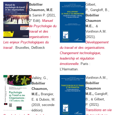
Bobillier
Gilbert,
Chaumon, M.E
.
P., Gangloff, B.,
& Sarnin P. (2021,
Bobillier
2° Edit).
Manuel
Chaumon
de Psychologie du
M.E.
, &
travail et des
Vonthron A.M.
organisations :
(2021).
Les enjeux Psychologiques du
Développement
travail
. Bruxelles, DeBoeck
du travail et des organisations.
Changement technologique,
leadership et régulation
émotionnelle
. Paris :
L’Harmattan.
Vonthron A.M.,
Valléry, G.,
Bobillier
Bobillier
Chaumon
Chaumon,
M.E.,
Gangloff,
M.E.,
Brangier,
B., & Gilbert,
E. & Dubois, M.
P. (2021).
(2019, seconde
Transitions en vie
édition).