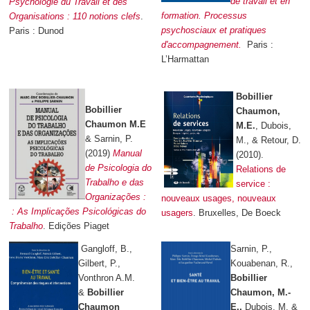
de travail et en
Psychologie du Travail et des
formation. Processus
Organisations : 110 notions clefs
.
psychosciaux et pratiques
Paris : Dunod
d'accompagnement.
Paris :
L’Harmattan
Bobillier
Bobillier
Chaumon,
Chaumon M.E
M.E.
, Dubois,
& Sarnin, P.
M., & Retour, D.
(2019)
Manual
(2010).
de Psicologia do
Relations de
Trabalho e das
service :
Organizações :
nouveaux usages, nouveaux
: As Implicações Psicológicas do
usagers
. Bruxelles, De Boeck
Trabalho
. Edições Piaget
Gangloff, B.,
Sarnin, P.,
Gilbert, P.,
Kouabenan, R.,
Vonthron A.M.
Bobillier
&
Bobillier
Chaumon, M.-
Chaumon
E.,
Dubois, M. &