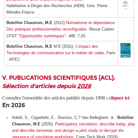
Habilitation à Diriger des Recherches (HDR). Univ. Pierre
Mendès-France
Bobillier Chaumon, M.E
(2012)
Nomadisme et dépendance.
Des pratiques professionnelles reconfigurées
.
Revue Cadres
.
CFDT "
Opportunités numériques
". 448, 7-16
Bobillier Chaumon, M.E
M.E (2011),
L’impact des
Technologies de communication sur le métier de cadre
.
Paris
: APEC
V. PUBLICATIONS SCIENTIFIQUES [ACL]:
Sélection d'articles depuis
2026
Consulter l'ensemble des articles publiés depuis 1998
:
cliquez ici
En 2026
Adelé, S., Cippelletti, E., Dionisio, C;? Van Belleghem & ·
Bobillier
Chaumon, M.E
(2026)
.
Participatory simulation: describe today, play
and describe tomorrow, and design–a pilot study to decrypt the
sequence of simulation workshops
.
Cogn Tech Work
(2026).