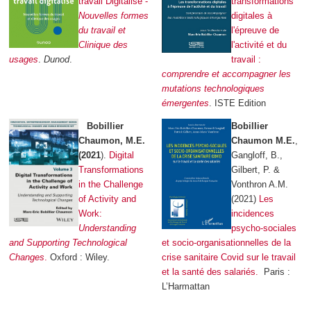
travail Digitalisé -
transformations
Nouvelles formes
digitales à
du travail et
l'épreuve de
Clinique des
l'activité et du
usages
.
Dunod
.
travail :
comprendre et accompagner les
mutations technologiques
émergentes
. ISTE Edition
Bo
billier
Bobillier
Chaumon, M.E.
Chaumon M.E.
,
(2021
).
Digital
Gangloff, B.,
Transformations
Gilbert, P. &
in the Challenge
Vonthron A.M.
of Activity and
(2021)
Les
Work:
incidences
Understanding
psycho-sociales
and Supporting Technological
et socio-organisationnelles de la
Changes
.
Oxford : Wiley.
crise sanitaire Covid sur le travail
et la santé des salariés.
Paris :
L’Harmattan