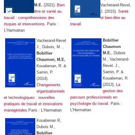
M.E.
(2021).
Bien
Vacherand-Revel,
être et santé au
J. (2015).
Santé
travail : compréhensions des
et bien-être au
risques et interventions
. Paris :
travail
.
L’Harmattan
Bobillier
Vacherand-Revel
Chaumon
J., Dubois, M. ,
M.E.
, Dubois
Bobillier
M., Vacherand-
Chaumon, M.E,
Revel, J.,
Kouabenan, R. &
Sarnin, P. &
Sarnin, P.
Kouabenan, R.
(2014).
(2013).
La
Changements
gestion des
organisationnels
parcours professionnels en
et technologiques : nouvelles
psychologie du travail
. Paris :
pratiques de travail et innovations
L’Harmattan
managériales
.Paris : L’Harmattan
Kouabenan R,
Dubois M.,
Bobillier