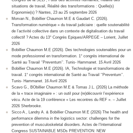
situations de travail, Réalité des transformations : Quelle(s)
Ergonomie(s) ? Nantes, 23 au 25 septembre 2026
Morvan N., Bobillier Chaumon M.E & Gaudart C. (2026).
Transformation numérique » du travail judiciaire : quelle soutenabilité
de l’activité collective dans un contexte de digitalisation du travail
collectif ? Actes du 13° Congrès Epiques/ARPEGE – Lorient, Juillet
2026
Bobillier Chaumon M.E (2026). Des technologies soutenables pour un
mode professionnel en transformation. 1° congrès international de
Santé au Travail ‘’Preventum’’. Tunis- Hammanet. 15 Avril 2026
Bobillier Chaumon M.E (2026). IA, Technologie et transformations de
travail. 1° congrès international de Santé au Travail ‘’Preventum’’.
Tunis- Hammanet. 16 Avril 2026
Scavo G., BObillier Chaumon M.E & Tomas J.L. (2026) La méthode
de la « trace imaginaire » : un outil pour (re)découvrir l’expérience
vécu. Acte de la 19 conférence « Les recontres du REF ». – Juillet
2026 Sherbrooke.
Sicco A., Landry A. & Bobillier Chaumon M.E (2026) The health and
performance dilemma in the logistics sector: challenges for the
prevention of musculoskeletal disorders. Actes de l’International
Congress SUSTAINABLE MSDs PREVENTION: NEW