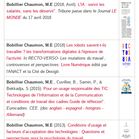
Bobillier Chaumon, M.E
(2018, Avril).
L'IA : servir les
salariés, sans les déservir"
.
Tribune parue dans le Journal
LE
MONDE
du 17 avril 2018
Bobillier Chaumon, M.E
(2018)
Les robots savent-t-ils
travailler ? les transformations digitales à
l'épreuve de
l'activité
.
In RECTO-VERSO- Les mutations du travail ;
controverses et perspectives.
Livre Numérique
édité par
n
l'ANACT et la Cité de Desig
Bobillier Chaumon, M.E
., Cuvillier, B., Sarnin, P., &
Bekkadja, S (2015).
Pour un usage responsable des TIC :
Technologies de l’Information et de
la Communication
et conditions de travail des cadres.Guide de réflexion
".
Eurocadres. CEE. (doc
anglais
-
espagnol
-
hongrois
-
Allemand
)
Bobillier Chaumon, M.E
(2013).
Conditions d’usage et
facteurs d’acceptation des technologies : Questions et
perspectives pour la psychologie du travail.