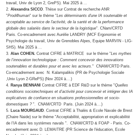
travail, Univ de Lyon 2, GrePS). Mai 2025 à ...
Alexandra SICCO
. Thèse sur Contrat de recherche ANR
"
Prod4human
" sur le thème "
Les déterminants d'une IA soutenable et
acceptable au service de l'activité, de la santé et de la performance
globale des salariés dans le secteur de la logistique
". CNam/CRTD
Paris. Co-encadrement avec Aurélie LANDRY (MCF Ergonomie et
Psychologie du travail, Univ de Grenobles Alpes, Equipe MARVIN - LIG-
SHS). Mai 2025 à ...
Alan COHEN.
Contrat CIFRE à MATRICE sur le thème "
Les mythes
de l’innovation technologique : Comment concevoir des innovations
soutenables et durables pour et avec les acteurs.
" CNAM/CRTD Paris.
Co-encadrement avec N. Kalampalikis (PR de Psychologie Sociale
,Univ Lyon 2-GRePS) (Nov 2024 à....)
Ranya BENNANI
Contrat CIFRE à EDF R&D sur le thème "
Quelles
conditions sociotechniques et d’activité pour concevoir et intégrer des IA
explicatives de confiance en situations professionnelles et socio-
domestiques ?
". CNAM/CRTD Paris. (Juin 2024 à....)
Luca MOURGAUD
. Contrat CIFRE à Thalès & Ecole Navale de Brest
(Chaire Naide) sur le thème "Acceptabilité, appropriation et explicabilité
de l’IA dans les systèmes navals
". CNAM/CRTD & FOAP - Paris. Co-
encadrement avec D. LEMAITRE (PR Science de l'éducation, Ecole