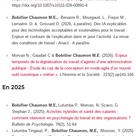
https://doi.org/10.1007/s10111-026-00891-4
Bobillier Chaumon M.E.,
Benanni R., Mourgaud, L., Frejus M.,
Lemaitre D. & Grisvard O. (2026, à paraître). Des IA explicables
pour des technologies acceptables et soutenables pour le travail :
Enjeux et contours de l’explication dans et pour l’activité.
La revue
des conditions de travail - Anact.
A paraître.
Morvan N., Gaudart C &
Bobillier Chaumon M.E
. (2026).
Enjeux
temporels de la digitalisation du travail d’agents d’une administration
publique - Étude du cas de la conception en mode agile d’un nouvel
outil numérique « métier »
.
L'Homme et la Société
. 223(2)
pp141-166
En 2025
Bobillier Chaumon M.E,
Lutumba P., Morvan, N. Scavo; G.
Stephan J., (2025).
Activités hybrides et santé des salariés :
comment intervenir en psychologie du travail et des organisations ?
Bulletin de Psychologie.
78(2), 51-64
Lutumba Tingaud, P.,
Bobillier Chaumon, M.E,
Miossec, Y. (2025)