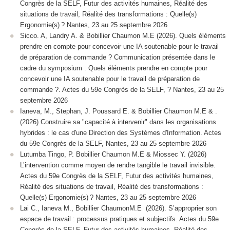
Congrès de la SELF, Futur des activités humaines, Réalité des
situations de travail, Réalité des transformations : Quelle(s)
Ergonomie(s) ? Nantes, 23 au 25 septembre 2026
Sicco. A, Landry A. & Bobillier Chaumon M.E (2026). Quels éléments
prendre en compte pour concevoir une IA soutenable pour le travail
de préparation de commande ? Communication présentée dans le
cadre du symposium : Quels éléments prendre en compte pour
concevoir une IA soutenable pour le travail de préparation de
commande ?. Actes du 59e Congrès de la SELF, ? Nantes, 23 au 25
septembre 2026
Ianeva, M., Stephan, J. Poussard E. & Bobillier Chaumon M.E & .
(2026) Construire sa "capacité à intervenir" dans les organisations
hybrides : le cas d'une Direction des Systèmes d'Information. Actes
du 59e Congrès de la SELF, Nantes, 23 au 25 septembre 2026
Lutumba Tingo, P. Bobillier Chaumon M.E & Miossec Y. (2026)
L’intervention comme moyen de rendre tangible le travail invisible.
Actes du 59e Congrès de la SELF, Futur des activités humaines,
Réalité des situations de travail, Réalité des transformations :
Quelle(s) Ergonomie(s) ? Nantes, 23 au 25 septembre 2026
Lai C., Ianeva M., Bobillier ChaumonM.E (2026). S’approprier son
espace de travail : processus pratiques et subjectifs. Actes du 59e
Congrès de la SELF, Futur des activités humaines, Réalité des