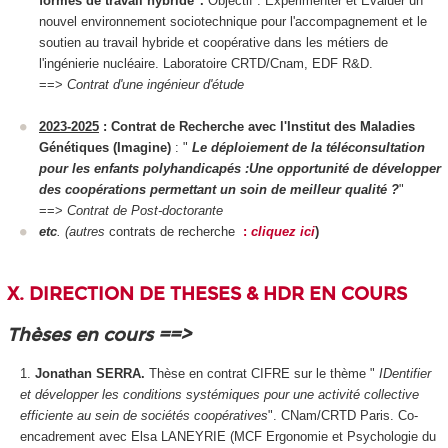
formes de travail hybride".
Objectif : Expérimenter et Evaluer un
nouvel environnement sociotechnique pour l'accompagnement et le
soutien au travail hybride et coopérative dans les métiers de
l'ingénierie nucléaire. Laboratoire CRTD/Cnam, EDF R&D.
==>
Contrat d'une ingénieur d'étude
2023-2025
:
Contrat de Recherche avec l'Institut des Maladies
Génétiques (Imagine)
: "
Le déploiement de la téléconsultation
pour les enfants polyhandicapés :Une opportunité de développer
des coopérations permettant un soin de meilleur qualité ?
"
==>
Contrat de Post-doctorante
etc
. (autres
contrats de recherche
:
cliquez ici
)
X. DIRECTION DE THESES & HDR EN COURS
Thèses en cours ==>
Jonathan SERRA.
Thèse en contrat CIFRE sur le thème "
IDentifier
et développer les conditions systémiques pour une activité collective
efficiente au sein de sociétés coopératives
". CNam/CRTD Paris. Co-
encadrement avec Elsa LANEYRIE (MCF Ergonomie et Psychologie du