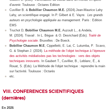
d’avenir
. Toulouse : Octares Edition
Cuvillier B. &
Bobillier Chaumon M.E.
(2024).Jean-Maurice Lahy
Lahy, un scientifique engagé. In P. Gilbert & E. Vayre.
Les grands
auteurs en psychologie appliquée au management
. Paris : Edition
EMS
Truchot D,
Bobillier Chaumon M.E
, Auzoult L., & Andela,
M. (2024). Travail . In L. Bègue & O. Desrichard (Eds).
Traité de
Psychologie sociale
. Bruxelles : De Boeck.
Bobillier Chaumon M.E
, Cippelletti, E. Lai, C. Lutumba, P. Scavo,
G. & Stephan J. (2024).
La méthode de l’objet technique à l’épreuve
des activités médiatisées pas les technologies : vers des objets
techniques innovants
. In Gaubert T., Cuvillier, B., Leblanc, É., &
Rouat, S. (Eds).
La Méthode de l'objet technique : reprendre la main
sur l'activité
. Toulouse : Octarès
etc.
VIII. CONFERENCES SCIENTIFIQUES
(dernières)
En 2026