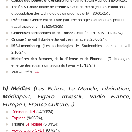
Caisse des Dépôts et Consignations
(sur le travail Hybride 1&9/04/25),
Thalès & Chaire Naïde de l’Ecole Navale de Brest
(Sur les conditions
d’acceptation des technologies émergentes et IA – 30/01/25) ;
Préfecture Centre Val de Loire
(sur Technologies soutenables pour un
travail approprié – 12&25/03/25),
Collectives territoriales Ile de France
(Journées RH & IA – 11/10/24)
,
Orange
(Travail Hybride et travail des managers, 26/06/24),
IMS-Luxembourg
(Les technologies IA Soutenables pour le travail
2/10/24),
Ministères des Armées, de la défense et de l’intérie
ur (Technologies
émergentes et transformations du travail – 18/12/24)
Voir la suite...
ici
b) Médias (
Les Echos, Le Monde, Libération,
Médiapart, Figaro, Investir, Radio France,
Europe 1, France Culture...)
Décideurs RH
(24/09/24),
Express
(9/05/24),
Tribune
Le Monde
(5/04/24)
Revue Cadre CFDT
(O7/24),