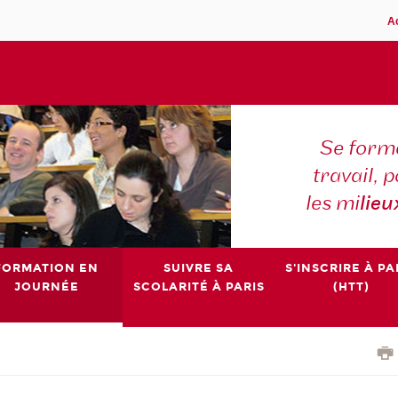
A
Se forme
travail,
les mi
lieu
FORMATION EN
SUIVRE SA
S'INSCRIRE À PA
JOURNÉE
SCOLARITÉ À PARIS
(HTT)