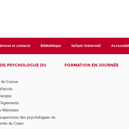
dresse et contacts
Bibliothèque
heSam Université
Accessibil
E DE PSYCHOLOGUE DU
FORMATION EN JOURNÉE
n du Cursus
 d'accès
'emploi
'Agréments
e Mémoires
supervision des psychologues du
plômés du Cnam