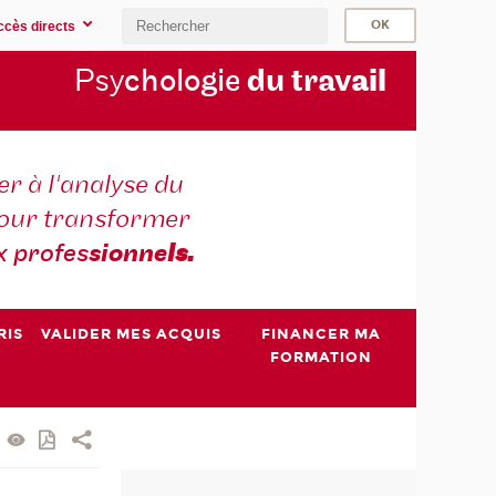
ccès directs
Psy
chologie
du trav
ail
r à l'analyse du
 pour transformer
x profes
sionne
ls.
RIS
VALIDER MES ACQUIS
FINANCER MA
FORMATION