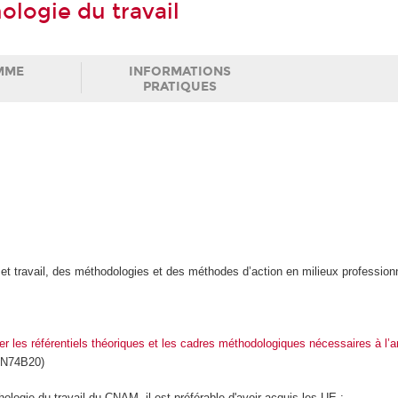
hologie du travail
MME
INFORMATIONS
PRATIQUES
é et travail, des méthodologies et des méthodes d’action en milieux profession
ser les référentiels théoriques et les cadres méthodologiques nécessaires à l’a
PN74B20)
ologie du travail du CNAM, il est préférable d'avoir acquis les UE :