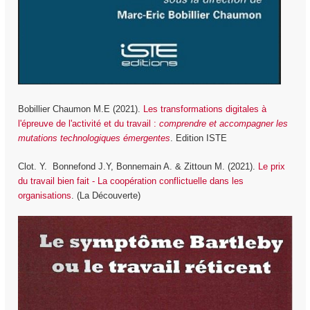
Bobillier Chaumon M.E (2021).
Les transformations digitales à
l'épreuve de l'activité et du travail :
comprendre et accompagner les
mutations technologiques émergentes
. Edition ISTE
Clot. Y. Bonnefond J.Y, Bonnemain A. & Zittoun M. (2021).
Le prix
du travail bien fait - La coopération conflictuelle dans les
organisations
. (La Découverte)