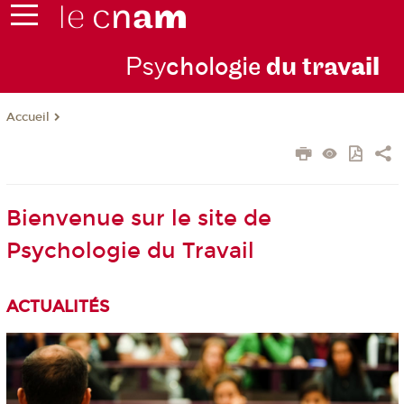
Psy
chologie
du trav
ail
Accueil
Bienvenue sur le site de
Psychologie du Travail
ACTUALITÉS