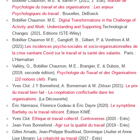
Bobillier Chaumon, M.E. & Sarnin P. (2021, 2° Edit).
Manuel de
Psychologie du travail et des organisations : Les enjeux
Psychologiques du travail
. Bruxelles, DeBoeck
Bobillier Chaumon. M.E.
Digital Transformations in the Challenge of
Activity and Work: Understanding and Supporting
Technological
Changes. (2021, Editions ISTE-Wiley)
Bobillier Chaumon M.E., Gangloff, B., Gilbert, P. & Vonthron A.M.
(2021)
Les incidences psycho-sociales et socio-organisationnelles de
la crise sanitaire Covid sur le travail et la santé des salariés
. Paris :
L’Harmattan
Valléry, G., Bobillier Chaumon, M.E., Brangier, E. & Dubois, M.
(2019, seconde édition).
Psychologie du Travail et des Organisations
: 110 notions clefs
. Paris
Yves Clot. J.Y Bonnefond, A. Bonnemain & M. Zittoun (2021).
Le prix
du travail bien fait - La coopération conflictuelle dans les
organisations
. (La Découverte)
Éric Hamraoui, Florence Godeau & Éric Dayre (2020).
Le symptôme
Bartleby ou le travail réticent.
Édition KIMÉ
Yves Clot.
Ethique et travail collectif. Controverses
(2020 - Erès)
Jean-Yves Bonnefond -
Agir sur la qualité du travai
l (2019 - Erès)
Gilles Amado, Jean-Philippe Bouilloud, Dominique Lhuilier et Anne
Lise Ulmann:
La créativité au travail
(2017 - Erès)