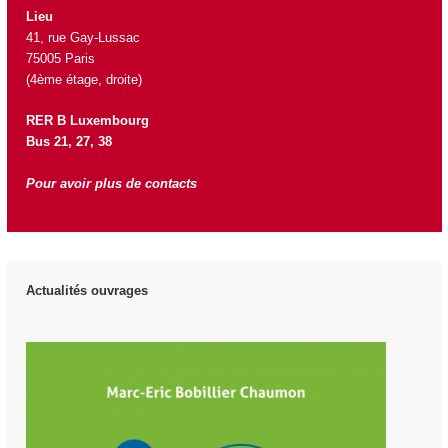
Lieu
41, rue Gay-Lussac
75005 Paris
(4ème étage, droite)
RER B Luxembourg
Bus 21, 27, 38
Pour avoir plus de contacts
Actualités ouvrages