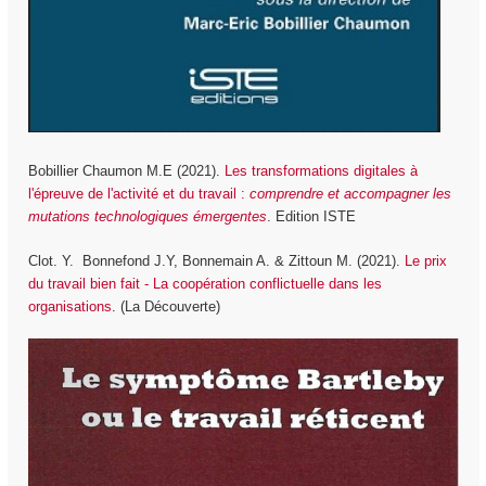
Bobillier Chaumon M.E (2021).
Les transformations digitales à
l'épreuve de l'activité et du travail :
comprendre et accompagner les
mutations technologiques émergentes
. Edition ISTE
Clot. Y. Bonnefond J.Y, Bonnemain A. & Zittoun M. (2021).
Le prix
du travail bien fait - La coopération conflictuelle dans les
organisations
. (La Découverte)