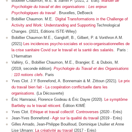
Bobillier Chaumon, M.E. & Sarnin P. (2021, 2° Edit).
Manuel de
Psychologie du travail et des organisations : Les enjeux
Psychologiques du travail
. Bruxelles, DeBoeck
Bobillier Chaumon. M.E.
Digital Transformations in the Challenge of
Activity and Work: Understanding and Supporting
Technological
Changes. (2021, Editions ISTE-Wiley)
Bobillier Chaumon M.E., Gangloff, B., Gilbert, P. & Vonthron A.M.
(2021)
Les incidences psycho-sociales et socio-organisationnelles de
la crise sanitaire Covid sur le travail et la santé des salariés
. Paris :
L’Harmattan
Valléry, G., Bobillier Chaumon, M.E., Brangier, E. & Dubois, M.
(2019, seconde édition).
Psychologie du Travail et des Organisations
: 110 notions clefs
. Paris
Yves Clot. J.Y Bonnefond, A. Bonnemain & M. Zittoun (2021).
Le prix
du travail bien fait - La coopération conflictuelle dans les
organisations
. (La Découverte)
Éric Hamraoui, Florence Godeau & Éric Dayre (2020).
Le symptôme
Bartleby ou le travail réticent.
Édition KIMÉ
Yves Clot.
Ethique et travail collectif. Controverses
(2020 - Erès)
Jean-Yves Bonnefond -
Agir sur la qualité du travai
l (2019 - Erès)
Gilles Amado, Jean-Philippe Bouilloud, Dominique Lhuilier et Anne
Lise Ulmann:
La créativité au travail
(2017 - Erès)