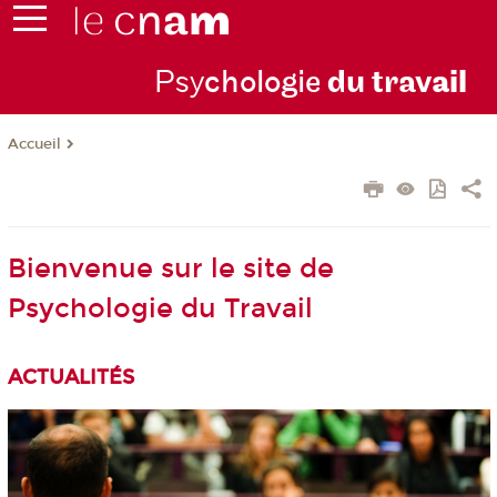
Psy
chologie
du trav
ail
Accueil
Bienvenue sur le site de
Psychologie du Travail
ACTUALITÉS