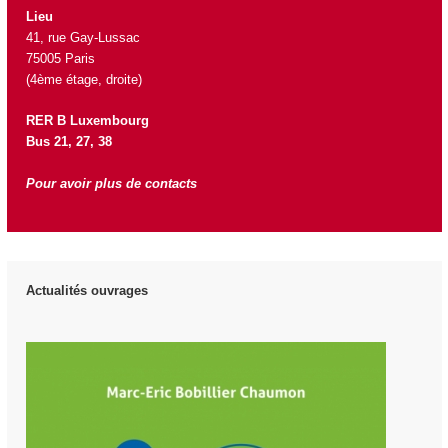
Lieu
41, rue Gay-Lussac
75005 Paris
(4ème étage, droite)
RER B Luxembourg
Bus 21, 27, 38
Pour avoir plus de contacts
Actualités ouvrages