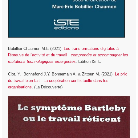
Bobillier Chaumon M.E (2021).
Les transformations digitales à
l'épreuve de l'activité et du travail :
comprendre et accompagner les
mutations technologiques émergentes
. Edition ISTE
Clot. Y. Bonnefond J.Y, Bonnemain A. & Zittoun M. (2021).
Le prix
du travail bien fait - La coopération conflictuelle dans les
organisations
. (La Découverte)