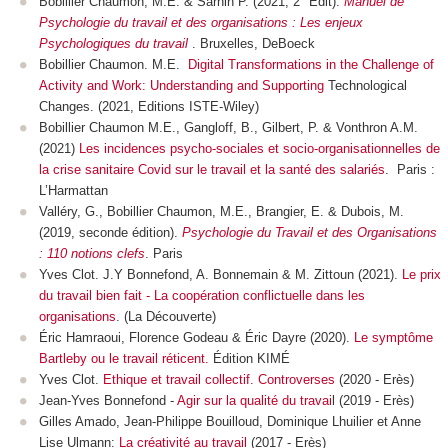
Bobillier Chaumon, M.E. & Sarnin P. (2021, 2° Edit).
Manuel de
Psychologie du travail et des organisations : Les enjeux
Psychologiques du travail
. Bruxelles, DeBoeck
Bobillier Chaumon. M.E.
Digital Transformations in the Challenge of
Activity and Work: Understanding and Supporting
Technological
Changes. (2021, Editions ISTE-Wiley)
Bobillier Chaumon M.E., Gangloff, B., Gilbert, P. & Vonthron A.M.
(2021)
Les incidences psycho-sociales et socio-organisationnelles de
la crise sanitaire Covid sur le travail et la santé des salariés
. Paris :
L’Harmattan
Valléry, G., Bobillier Chaumon, M.E., Brangier, E. & Dubois, M.
(2019, seconde édition).
Psychologie du Travail et des Organisations
: 110 notions clefs
. Paris
Yves Clot. J.Y Bonnefond, A. Bonnemain & M. Zittoun (2021).
Le prix
du travail bien fait - La coopération conflictuelle dans les
organisations
. (La Découverte)
Éric Hamraoui, Florence Godeau & Éric Dayre (2020).
Le symptôme
Bartleby ou le travail réticent.
Édition KIMÉ
Yves Clot.
Ethique et travail collectif. Controverses
(2020 - Erès)
Jean-Yves Bonnefond -
Agir sur la qualité du travai
l (2019 - Erès)
Gilles Amado, Jean-Philippe Bouilloud, Dominique Lhuilier et Anne
Lise Ulmann:
La créativité au travail
(2017 - Erès)