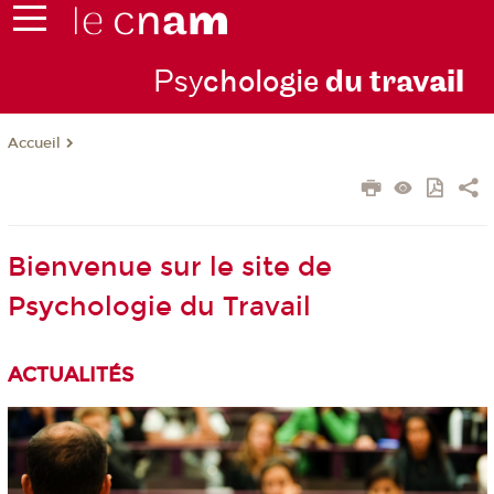
Psy
chologie
du trav
ail
Accueil
Bienvenue sur le site de
Psychologie du Travail
ACTUALITÉS