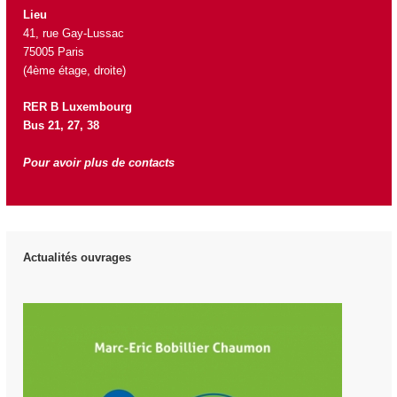
Lieu
41, rue Gay-Lussac
75005 Paris
(4ème étage, droite)
RER B Luxembourg
Bus 21, 27, 38
Pour avoir plus de contacts
Actualités ouvrages