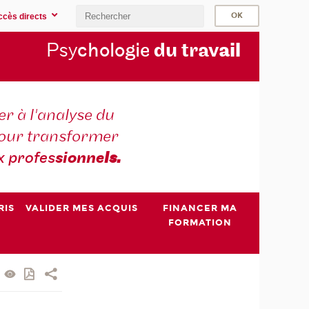
ccès directs
Psy
chologie
du trav
ail
r à l'analyse du
 pour transformer
x profes
sionne
ls.
RIS
VALIDER MES ACQUIS
FINANCER MA
FORMATION