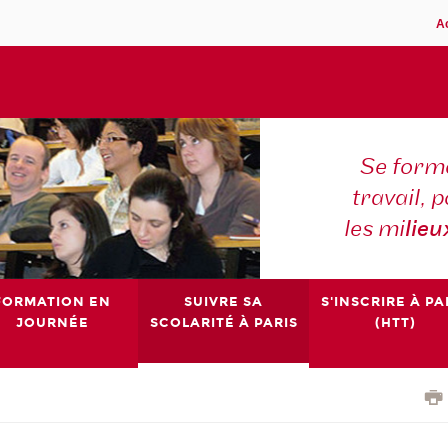
A
Se forme
travail,
les mi
lieu
FORMATION EN
SUIVRE SA
S'INSCRIRE À PA
JOURNÉE
SCOLARITÉ À PARIS
(HTT)