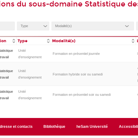
ions du sous-domaine Statistique de
tion
Type
Modalité(s)
tatistique
Unité
Formation en présentiel journée
travail
d’enseignement
tatistique
Unité
Formation hybride soir ou samedi
travail
d’enseignement
tatistique
Unité
Formation en présentiel soir ou samedi
travail
d’enseignement
dresse et contacts
Bibliothèque
heSam Université
Accessibil