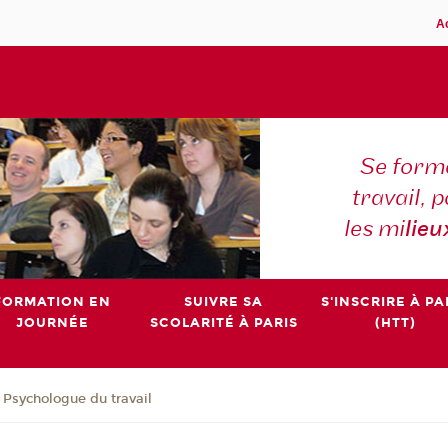
A
Se forme
travail,
les mi
lieu
FORMATION EN
SUIVRE SA
S'INSCRIRE À PA
JOURNÉE
SCOLARITÉ À PARIS
(HTT)
e Psychologue du travail