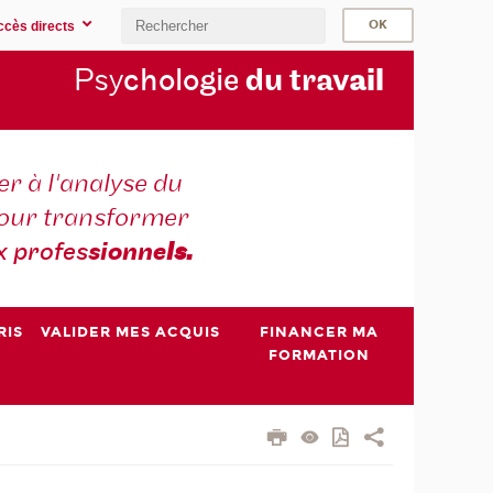
ccès directs
Psy
chologie
du trav
ail
r à l'analyse du
 pour transformer
x profes
sionne
ls.
RIS
VALIDER MES ACQUIS
FINANCER MA
FORMATION