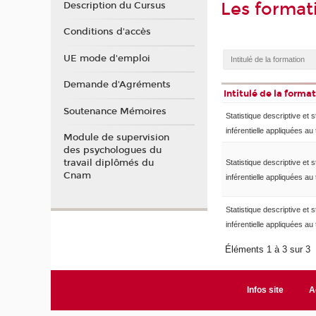
Les format
Description du Cursus
Conditions d'accès
UE mode d'emploi
Demande d'Agréments
Intitulé de la forma
Soutenance Mémoires
Statistique descriptive et s
inférentielle appliquées au 
Module de supervision
des psychologues du
travail diplômés du
Statistique descriptive et s
Cnam
inférentielle appliquées au 
Statistique descriptive et s
inférentielle appliquées au 
Éléments 1 à 3 sur 3
Infos site
A