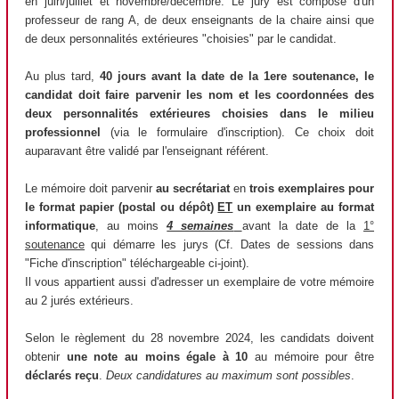
en juin/juillet et novembre/décembre. Le jury est composé d'un
professeur de rang A, de deux enseignants de la chaire ainsi que
de deux personnalités extérieures "choisies" par le candidat.
Au plus tard,
40 jours avant la date de la 1ere soutenance, le
candidat doit faire parvenir les nom et les coordonnées des
deux personnalités extérieures choisies dans le milieu
professionnel
(via le formulaire d'inscription). Ce choix doit
auparavant être validé par l'enseignant référent.
Le mémoire doit parvenir
au secrétariat
en
trois exemplaires pour
le format papier (postal ou dépôt)
ET
un exemplaire au format
informatique
, au moins
4 semaines
avant la date de la
1°
soutenance
qui démarre les jurys (Cf. Dates de sessions dans
"Fiche d'inscription" téléchargeable ci-joint).
Il vous appartient aussi d'adresser un exemplaire de votre mémoire
au 2 jurés extérieurs.
Selon le règlement du 28 novembre 2024, les candidats doivent
obtenir
une note au moins égale à 10
au mémoire pour être
déclarés reçu
.
Deux candidatures au maximum sont possibles
.