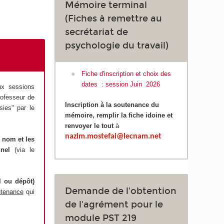
Mémoire terminal
(Fiches à remettre au
secrétariat de
psychologie du travail)
Fiche d'inscription et choix des
dates : session Juin 2026
x sessions
rofesseur de
Inscription à la soutenance du
sies" par le
mémoire, remplir la fiche idoine et
renvoyer le tout
à
nazim.mostefai@lecnam.net
s nom et les
onnel
(via le
l ou dépôt)
Demande de l'obtention
utenance
qui
de l'agrément pour le
module PST 219