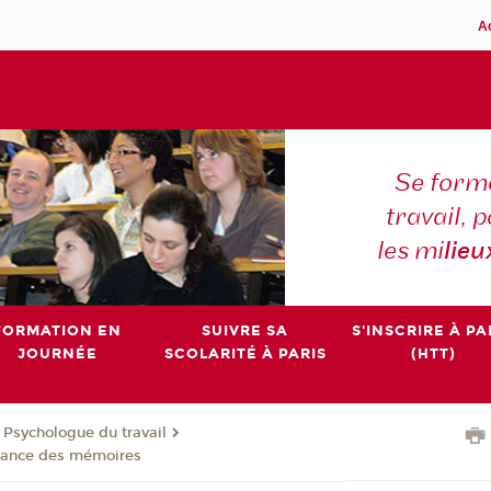
A
Se forme
travail,
les mi
lieu
FORMATION EN
SUIVRE SA
S'INSCRIRE À PA
JOURNÉE
SCOLARITÉ À PARIS
(HTT)
e Psychologue du travail
nance des mémoires