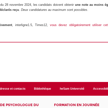
 du 28 novembre 2024, les candidats doivent obtenir
une note au moins ég
déclarés reçu
.
Deux candidatures au maximum sont possibles
.
tivement
, interligne1.5, Times12,
vous devez obligatoirement utiliser ce
dresse et contacts
Bibliothèque
heSam Université
Accessibil
E DE PSYCHOLOGUE DU
FORMATION EN JOURNÉE