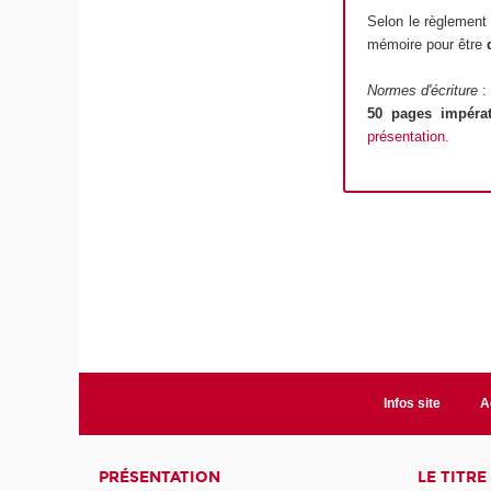
Selon le règlement
mémoire pour être
Normes d'écriture
:
50 pages impéra
présentation
.
Infos site
A
PRÉSENTATION
LE TITR