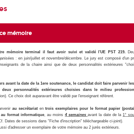
es
nce mémoire
re mémoire terminal il faut avoir suivi et validé l'UE PST 219.
Deu
anisées : en juin/juillet et novembre/décembre. Le jury est composé d'un p
seignants de la chaire ainsi que de deux personnalités extérieures "choi
urs avant la date de la 1ere soutenance, le candidat doit faire parvenir le
deux personnalités extérieures choisies dans le milieu professi
tion). Ce choix doit auparavant être validé par l'enseignant référent.
arvenir
au secrétariat
en
trois exemplaires pour le format papier (posta
au format informatique
, au moins
4 semaines
avant la date de la
1° so
f. Dates de sessions dans "Fiche d'inscription" téléchargeable ci-joint).
aussi d'adresser un exemplaire de votre mémoire au 2 jurés extérieurs.