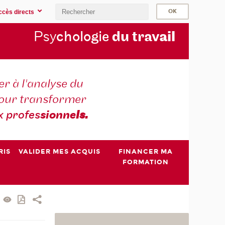
ccès directs
Psy
chologie
du trav
ail
r à l'analyse du
 pour transformer
x profes
sionne
ls.
RIS
VALIDER MES ACQUIS
FINANCER MA
FORMATION