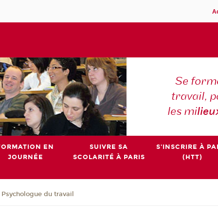
A
Se forme
travail,
les mi
lieu
FORMATION EN
SUIVRE SA
S'INSCRIRE À PA
JOURNÉE
SCOLARITÉ À PARIS
(HTT)
e Psychologue du travail