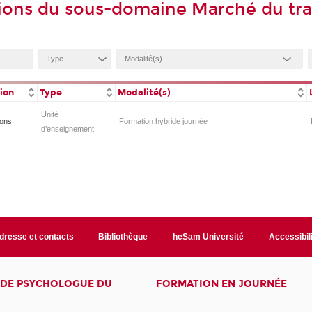
ions du sous-domaine Marché du tra
tion
Type
Modalité(s)
Unité
ions
Formation hybride journée
d’enseignement
dresse et contacts
Bibliothèque
heSam Université
Accessibil
E DE PSYCHOLOGUE DU
FORMATION EN JOURNÉE