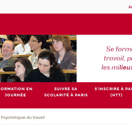
A
Se forme
travail,
les mi
lieu
FORMATION EN
SUIVRE SA
S'INSCRIRE À PA
JOURNÉE
SCOLARITÉ À PARIS
(HTT)
e Psychologue du travail