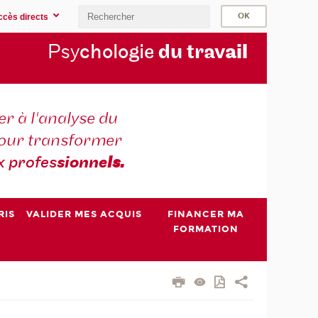
ccès directs
Psy
chologie
du trav
ail
r à l'analyse du
 pour transformer
x profes
sionne
ls.
RIS
VALIDER MES ACQUIS
FINANCER MA
FORMATION