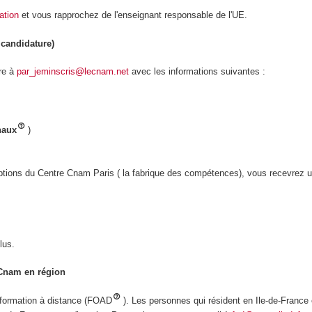
sation
et vous rapprochez de l'enseignant responsable de l'UE.
candidature)
re à
par_jeminscris@lecnam.net
avec les informations suivantes :
naux
)
criptions du Centre Cnam Paris ( la fabrique des compétences), vous recevrez u
lus.
 Cnam en région
 formation à distance (FOAD
). Les personnes qui résident en Ile-de-France 