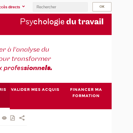
ccès directs
Psy
chologie
du trav
ail
r à l'analyse du
 pour transformer
x profes
sionne
ls.
RIS
VALIDER MES ACQUIS
FINANCER MA
FORMATION