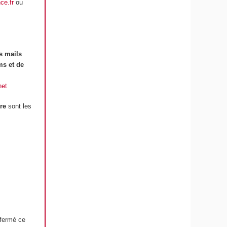
ce.fr
ou
s mails
ms et de
net
re
sont les
 fermé ce