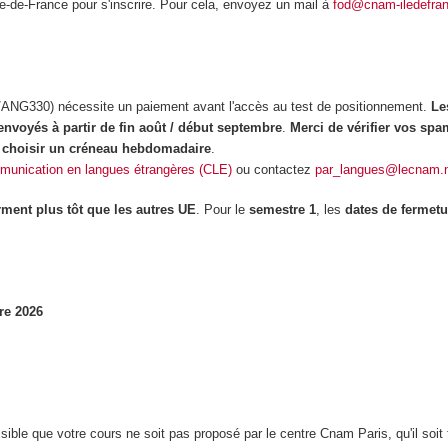
e-de-France pour s'inscrire. Pour cela, envoyez un mail à
fod@cnam-iledefran
NG330) nécessite un paiement avant l'accès au test de positionnement.
Le
 envoyés à partir de fin août / début septembre
.
Merci de vérifier vos spa
ur choisir un créneau hebdomadaire
.
mmunication en langues étrangères (CLE)
ou contactez
par_langues@lecnam.
rment plus tôt que les autres UE
. Pour le
semestre 1
, les
dates de fermetu
re 2026
sible que votre cours ne soit pas proposé par le centre Cnam Paris, qu'il soit