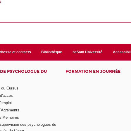
s
.
dresse et contacts
Bibliothèque
heSam Université
Accessibil
E DE PSYCHOLOGUE DU
FORMATION EN JOURNÉE
n du Cursus
 d'accès
'emploi
'Agréments
e Mémoires
supervision des psychologues du
plômés du Cnam