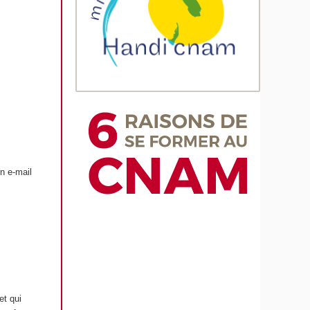
n e-mail
et qui