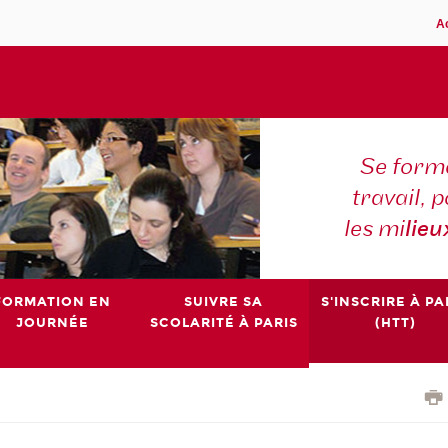
A
Se forme
travail,
les mi
lieu
FORMATION EN
SUIVRE SA
S'INSCRIRE À PA
JOURNÉE
SCOLARITÉ À PARIS
(HTT)