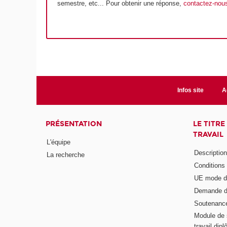
semestre, etc... Pour obtenir une réponse,
contactez-nou
Infos site
A
PRÉSENTATION
LE TITR
TRAVAIL
L'équipe
Descriptio
La recherche
Conditions
UE mode d
Demande d
Soutenanc
Module de 
travail di