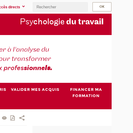
ccès directs
Psy
chologie
du trav
ail
r à l'analyse du
 pour transformer
x profes
sionne
ls.
RIS
VALIDER MES ACQUIS
FINANCER MA
FORMATION