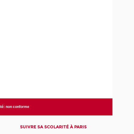
n
t
é
ité: non conforme
SUIVRE SA SCOLARITÉ À PARIS