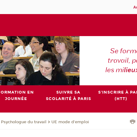
A
Se forme
travail,
les mi
lieu
FORMATION EN
SUIVRE SA
S'INSCRIRE À PA
JOURNÉE
SCOLARITÉ À PARIS
(HTT)
e Psychologue du travail
UE mode d'emploi