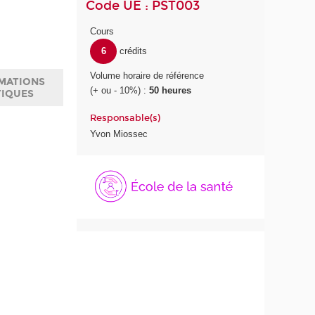
Code UE : PST003
Cours
6
crédits
Volume horaire de référence
MATIONS
(+ ou - 10%) :
50 heures
TIQUES
Responsable(s)
Yvon Miossec
É
c
o
l
e
d
e
l
a
S
a