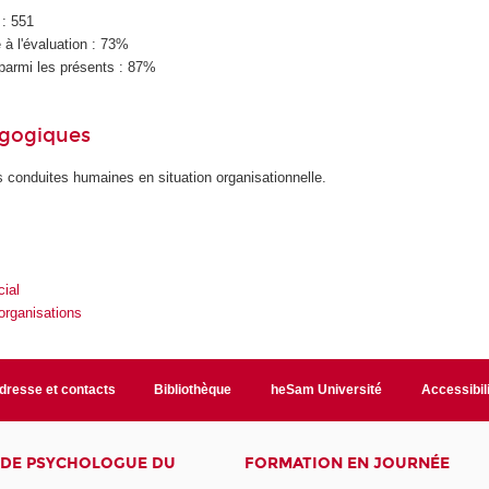
 : 551
à l'évaluation : 73%
parmi les présents : 87%
agogiques
 conduites humaines en situation organisationnelle.
ial
organisations
dresse et contacts
Bibliothèque
heSam Université
Accessibil
E DE PSYCHOLOGUE DU
FORMATION EN JOURNÉE