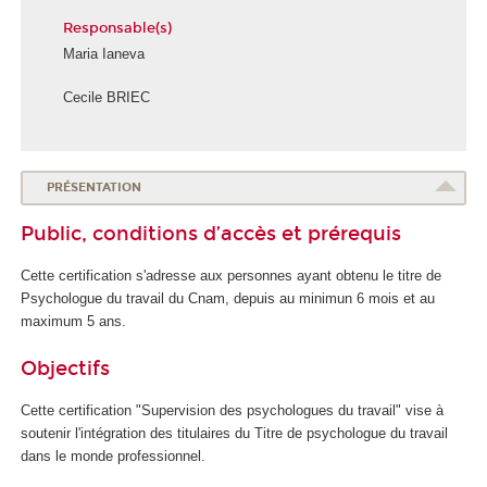
Responsable(s)
Maria Ianeva
Cecile BRIEC
É
c
o
PRÉSENTATION
l
Public, conditions d’accès et prérequis
e
d
Cette certification s'adresse aux personnes ayant obtenu le titre de
e
Psychologue du travail du Cnam, depuis au minimun 6 mois et au
l
maximum 5 ans.
a
S
Objectifs
a
n
Cette certification "Supervision des psychologues du travail" vise à
t
soutenir l'intégration des titulaires du Titre de psychologue du travail
é
dans le monde professionnel.