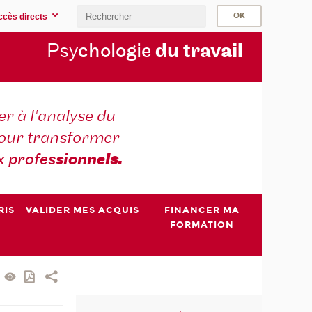
ccès directs
Psy
chologie
du trav
ail
r à l'analyse du
 pour transformer
x profes
sionne
ls.
RIS
VALIDER MES ACQUIS
FINANCER MA
FORMATION