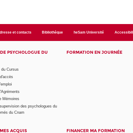
dresse et contacts
Bibliothèque
heSam Université
Accessibil
E DE PSYCHOLOGUE DU
FORMATION EN JOURNÉE
n du Cursus
 d'accès
'emploi
'Agréments
e Mémoires
supervision des psychologues du
plômés du Cnam
 MES ACQUIS
FINANCER MA FORMATION