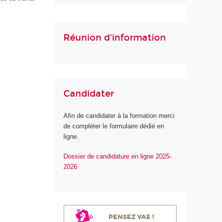
d
e
l
Réunion d'information
a
S
a
n
t
é
Candidater
Afin de candidater à la formation merci
de compléter le formulaire dédié en
ligne.
Dossier de candidature en ligne 2025-
2026
PENSEZ VAE !