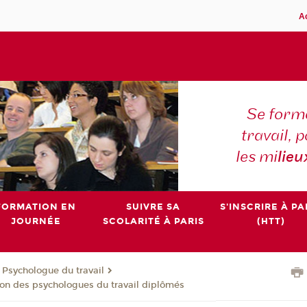
A
Se forme
travail,
les mi
lieu
FORMATION EN
SUIVRE SA
S'INSCRIRE À PA
JOURNÉE
SCOLARITÉ À PARIS
(HTT)
e Psychologue du travail
on des psychologues du travail diplômés