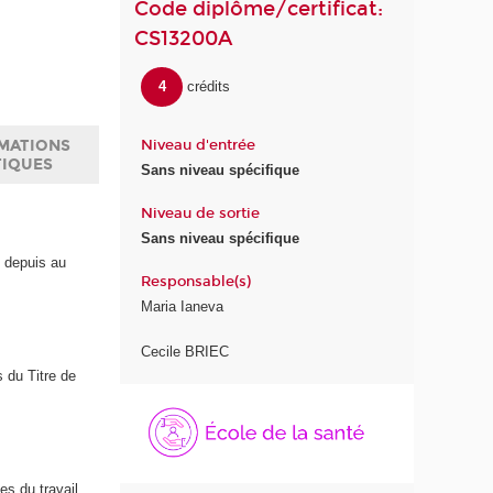
Code diplôme/certificat:
CS13200A
4
crédits
Niveau d'entrée
MATIONS
TIQUES
Sans niveau spécifique
Niveau de sortie
Sans niveau spécifique
, depuis au
Responsable(s)
Maria Ianeva
Cecile BRIEC
s du Titre de
É
c
o
l
e
s du travail