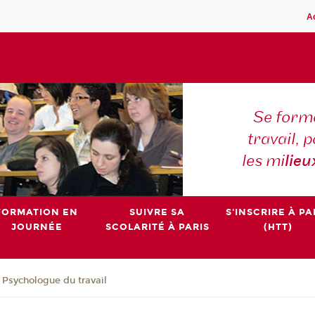
A
Se forme
travail,
les mi
lieu
FORMATION EN
SUIVRE SA
S'INSCRIRE À PA
JOURNÉE
SCOLARITÉ À PARIS
(HTT)
e Psychologue du travail