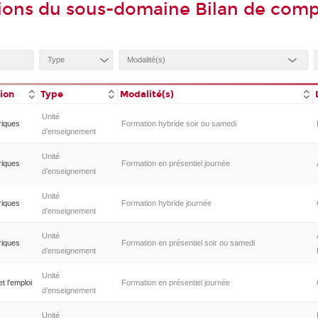
ions du sous-domaine Bilan de com
tion
Type
Modalité(s)
Unité
riques
Formation hybride soir ou samedi
d’enseignement
Unité
riques
Formation en présentiel journée
d’enseignement
Unité
riques
Formation hybride journée
d’enseignement
Unité
riques
Formation en présentiel soir ou samedi
d’enseignement
Unité
t l'emploi
Formation en présentiel journée
d’enseignement
Unité