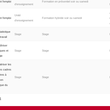
t l'emploi
Formation en présentiel soir ou samedi
d’enseignement
Unité
t l'emploi
Formation hybride soir ou samedi
d’enseignement
tatistique
Stage
Stage
travail
triser
ques et
Stage
Stage
gie
triser les
les cadres
res à
Stage
Stage
 en
ique du
11