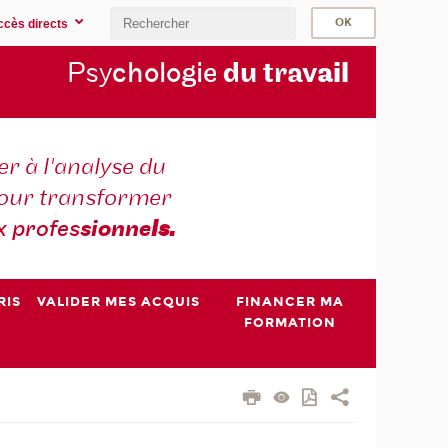
ccès directs
Psy
chologie
du trav
ail
r à l'analyse du
 pour transformer
x profes
sionne
ls.
RIS
VALIDER MES ACQUIS
FINANCER MA
FORMATION