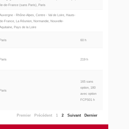
Ile-de-France (sans Paris), Paris
Auvergne - Rhône-Alpes, Centre - Val de Loire, Hauts-
de-France, La Réunion, Normandie, Nouvelle-
Aquitaine, Pays de la Loire
Paris
60 h
Paris
219 h
165 sans
option, 180
Paris
avec option
FCPS01 h
Premier
Précédent
1
2
Suivant
Dernier