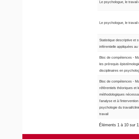
Le psychologue, le travail e
Le psychologue, le travail e
Statistique descriptive et s
inférentielle appliquées au 
Bloc de compétences - Maî
les prérequis épistémologi
disciplinaires en psycholo
Bloc de compétences - Mai
référentiels théoriques et 
méthodologiques nécessai
l’analyse et à l’intervention
psychologie du travail/clin
travail
Éléments 1 à 10 sur 