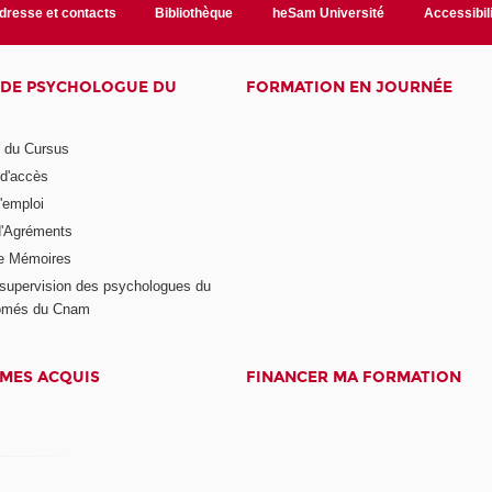
dresse et contacts
Bibliothèque
heSam Université
Accessibil
E DE PSYCHOLOGUE DU
FORMATION EN JOURNÉE
n du Cursus
 d'accès
'emploi
'Agréments
e Mémoires
supervision des psychologues du
plômés du Cnam
 MES ACQUIS
FINANCER MA FORMATION