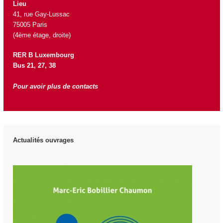
Lieu
41, rue Gay-Lussac
75005 Paris
(4ème étage, droite)
RER B Luxembourg
Bus 21, 27, 38
Pour avoir plus de contacts
Actualités ouvrages