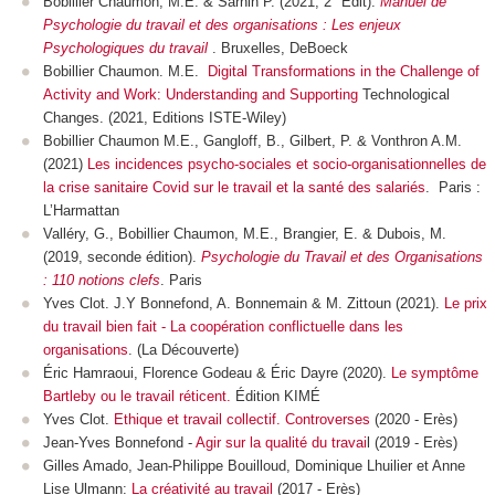
Bobillier Chaumon, M.E. & Sarnin P. (2021, 2° Edit).
Manuel de
Psychologie du travail et des organisations : Les enjeux
Psychologiques du travail
. Bruxelles, DeBoeck
Bobillier Chaumon. M.E.
Digital Transformations in the Challenge of
Activity and Work: Understanding and Supporting
Technological
Changes. (2021, Editions ISTE-Wiley)
Bobillier Chaumon M.E., Gangloff, B., Gilbert, P. & Vonthron A.M.
(2021)
Les incidences psycho-sociales et socio-organisationnelles de
la crise sanitaire Covid sur le travail et la santé des salariés
. Paris :
L’Harmattan
Valléry, G., Bobillier Chaumon, M.E., Brangier, E. & Dubois, M.
(2019, seconde édition).
Psychologie du Travail et des Organisations
: 110 notions clefs
. Paris
Yves Clot. J.Y Bonnefond, A. Bonnemain & M. Zittoun (2021).
Le prix
du travail bien fait - La coopération conflictuelle dans les
organisations
. (La Découverte)
Éric Hamraoui, Florence Godeau & Éric Dayre (2020).
Le symptôme
Bartleby ou le travail réticent.
Édition KIMÉ
Yves Clot.
Ethique et travail collectif. Controverses
(2020 - Erès)
Jean-Yves Bonnefond -
Agir sur la qualité du travai
l (2019 - Erès)
Gilles Amado, Jean-Philippe Bouilloud, Dominique Lhuilier et Anne
Lise Ulmann:
La créativité au travail
(2017 - Erès)