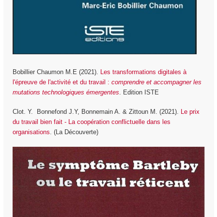
Bobillier Chaumon M.E (2021).
Les transformations digitales à
l'épreuve de l'activité et du travail :
comprendre et accompagner les
mutations technologiques émergentes
. Edition ISTE
Clot. Y. Bonnefond J.Y, Bonnemain A. & Zittoun M. (2021).
Le prix
du travail bien fait - La coopération conflictuelle dans les
organisations
. (La Découverte)