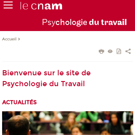
Psy
chologie
du trav
ail
Accueil
Bienvenue sur le site de
Psychologie du Travail
ACTUALITÉS