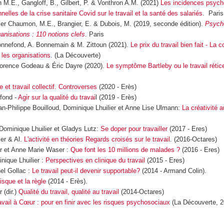
 M.E., Gangloff, B., Gilbert, P. & Vonthron A.M. (2021)
Les incidences psych
nelles de la crise sanitaire Covid sur le travail et la santé des salariés
. Paris
llier Chaumon, M.E., Brangier, E. & Dubois, M. (2019, seconde édition).
Psycho
anisations : 110 notions clefs
. Paris
onnefond, A. Bonnemain & M. Zittoun (2021).
Le prix du travail bien fait - La 
 les organisations
. (La Découverte)
lorence Godeau & Éric Dayre (2020).
Le symptôme Bartleby ou le travail rétic
e et travail collectif. Controverses
(2020 - Erès)
fond -
Agir sur la qualité du travai
l (2019 - Erès)
n-Philippe Bouilloud, Dominique Lhuilier et Anne Lise Ulmann:
La créativité a
Dominique Lhuilier et Gladys Lutz:
Se doper pour travailler
(2017 - Eres)
er & Al.
L'activité en théories Regards croisés sur le travail
. (2016-Octares)
er et Anne Marie Waser :
Que font les 10 millions de malades ?
(2016 - Eres)
nique Lhuilier :
Perspectives en clinique du travail
(2015 - Eres)
el Gollac :
Le travail peut-il devenir supportable?
(2014 - Armand Colin).
risque et la règle
(2014 - Erès).
 (dir.)
Qualité du travail, qualité au travail
(2014-Octares)
avail à Cœur : pour en finir avec les risques psychosociaux
(La Découverte, 2