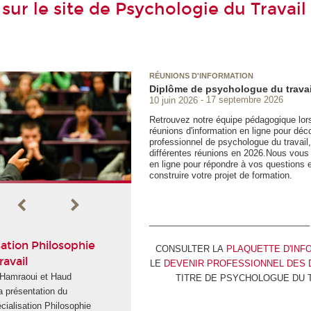
sur le site de Psychologie du Travail
RÉUNIONS D'INFORMATION
Diplôme de psychologue du travai
10 juin 2026
17 septembre 2026
Retrouvez notre équipe pédagogique lor
réunions d'information en ligne pour décou
professionnel de psychologue du travail,
différentes réunions en 2026.Nous vous 
en ligne pour répondre à vos questions e
construire votre projet de formation.
RÉUNIONS
D'INFORMATIO
_________________________________
N
Diplôme
sation Philosophie
CONSULTER LA
PLAQUETTE D'INF
de psychologue du travail
ravail
LE
DEVENIR PROFESSIONNEL DES
Retrouvez notre équipe pédagogiq
 Hamraoui et Haud
TITRE DE PSYCHOLOGUE DU 
lors de nos réunions d'information 
a présentation du
ligne pour découvrir le Titre
écialisation Philosophie