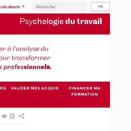
ccès directs
Psy
chologie
du trav
ail
r à l'analyse du
 pour transformer
x profes
sionne
ls.
RIS
VALIDER MES ACQUIS
FINANCER MA
FORMATION