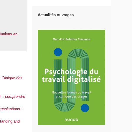
Actualités ouvrages
éunions en
t Clinique des
il :
comprendre
ganisations :
standing and