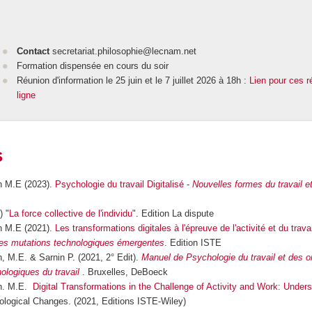
Contact
secretariat.philosophie@lecnam.net
Formation dispensée en cours du soir
Réunion d'information le 25 juin et le 7 juillet 2026 à 18h :
Lien pour ces r
ligne
S
n M.E (2023).
Psychologie du travail Digitalisé -
Nouvelles formes du travail e
) "
La force collective de l'individu
". Edition La dispute
n M.E (2021).
Les transformations digitales à l'épreuve de l'activité et du trava
es mutations technologiques émergentes
. Edition ISTE
, M.E. & Sarnin P. (2021, 2° Edit).
Manuel de Psychologie du travail et des or
logiques du travail
. Bruxelles, DeBoeck
on. M.E.
Digital Transformations in the Challenge of Activity and Work: Under
logical Changes. (2021, Editions ISTE-Wiley)