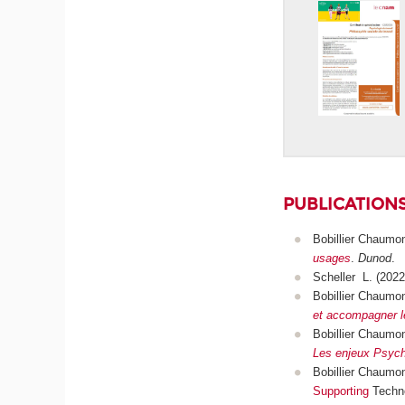
PUBLICATION
Bobillier Chaumo
usages
.
Dunod
.
Scheller L. (2022
Bobillier Chaumo
et accompagner l
Bobillier Chaumon
Les enjeux Psycho
Bobillier Chaum
Supporting
Techno