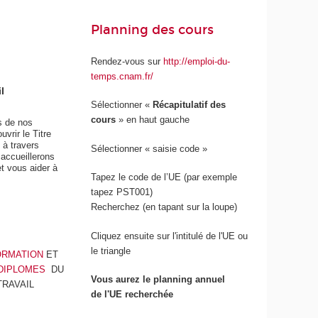
Planning des cours
Rendez-vous sur
http://emploi-du-
temps.cnam.fr/
l
Sélectionner «
Récapitulatif des
cours
» en haut gauche
s de nos
vrir le Titre
 à travers
Sélectionner « saisie code »
accueillerons
t vous aider à
Tapez le code de l’UE (par exemple
tapez PST001)
RÉUNION
Recherchez (en tapant sur la loupe)
D'INFORMATIO
N
Module
Cliquez ensuite sur l'intitulé de l'UE ou
de supervision des
le triangle
ORMATION
ET
psychologues du travail
 DIPLOMES
DU
ue
Vous aurez le planning annuel
diplômés
TRAVAIL
en
de l'UE recherchée
Retrouvez Maria Ianeva et Cécile Briec,
enseignantes de la Chaire de