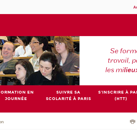
A
Se forme
travail,
les mi
lieu
FORMATION EN
SUIVRE SA
S'INSCRIRE À PA
JOURNÉE
SCOLARITÉ À PARIS
(HTT)
on