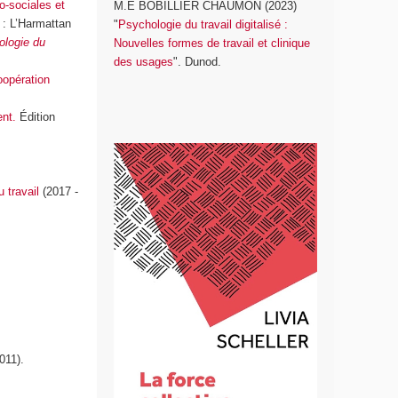
o-sociales et
M.E BOBILLIER CHAUMON (2023)
 : L’Harmattan
"
Psychologie du travail digitalisé :
logie du
Nouvelles formes de travail et clinique
des usages
". Dunod.
coopération
ent.
Édition
u travail
(2017 -
011).