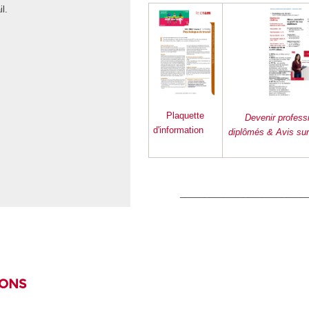
professionnel de psychologue du tra
il.
à travers différentes réunions en
2026.Nous vous accueillerons en l
pour répondre à vos questions et v
aider à construire votre projet de
formation.
Plaquette
Devenir profess
d'information
diplômés & Avis sur
__________________________
IONS