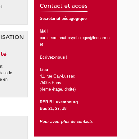
Contact et accès
et
Secrétariat pédagogique
Mail
LISATION
par_secretariat.psychologie@lecnam.n
et
ité
Ecrivez-nous !
et
Lieu
dans le
41, rue Gay-Lussac
se en
75005 Paris
(4ème étage, droite)
RER B Luxembourg
Bus 21, 27, 38
Pour avoir plus de contacts