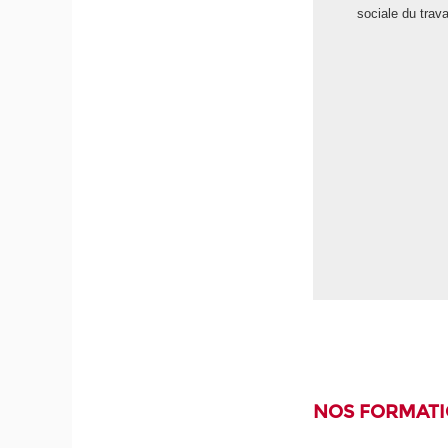
sociale du trava
Marc-Eric Bobillier Chaumon, nouveau
titulaire de chaire de Psychologie du
travail, prononce sa leçon inaugurale,
sous le parrainage de Cyril Cosme,
directeur de l’Organisation internationale
du travail pour la France (OIT). Elle
porte sur la nature des transitions
digitales, les incidences qu’elles
peuvent générer sur l’activité et le bien-
être au travail, et la façon dont la
psychologie du travail peut instruire les
conditions acceptables et favorables de
l’appropriation de tels dispositifs.
NOS FORMAT