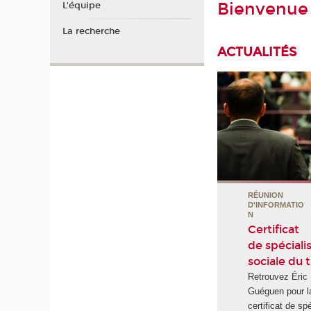
Bienvenue 
L'équipe
La recherche
ACTUALITÉS
RÉUNION
A (RE)VOIR /
D'INFORMATIO
LEÇON
N
INAUGURALE
Certificat
Marc-Eric
de spéciali
Bobillier Chaumon - Les
sociale du t
transformations digitales à
l’épreuve de l’activité: enjeux
Retrouvez Éric
Guéguen pour l
et perspectives pour la
certificat de sp
psychologie du travail