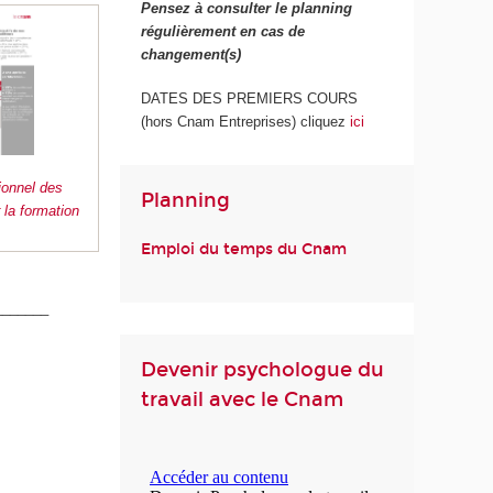
vail,
Pensez à consulter le planning
psychologie du travail, pour la
régulièrement en cas de
présentation du Module de supervision
igne
changement(s)
des psychologues du travail diplômés
ous
du Cnam.
DATES DES PREMIERS COURS
(hors Cnam Entreprises) cliquez
ici
ionnel des
Planning
 la formation
Emploi du temps du Cnam
_______
Devenir psychologue du
travail avec le Cnam