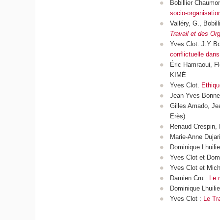
Bobillier Chaumon
socio-organisation
Valléry, G., Bobi
Travail et des Org
Yves Clot. J.Y B
conflictuelle dans
Éric Hamraoui, F
KIMÉ
Yves Clot.
Ethiqu
Jean-Yves Bonne
Gilles Amado, Jea
Erès)
Renaud Crespin, 
Marie-Anne Dujari
Dominique Lhuili
Yves Clot et Domi
Yves Clot et Mich
Damien Cru :
Le 
Dominique Lhuilier
Yves Clot :
Le Tr